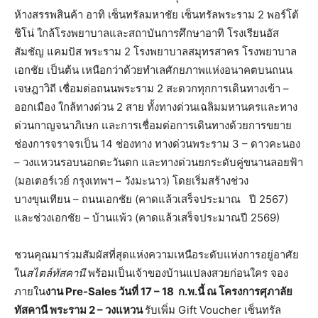
ห้างสรรพสินค้า อาทิ เซ็นทรัลมหาชัย เซ็นทรัลพระราม 2 พอร์โต้
ชิโน่ ใกล้โรงพยาบาลและสถาบันการศึกษาอาทิ โรงเรียนอัส
สัมชัญ แคมปัส พระราม 2 โรงพยาบาลสมุทรสาคร โรงพยาบาล
เอกชัย เป็นต้น เหนือกว่าด้วยทำเลศักยภาพแห่งอนาคตบนถนน
เจษฎาวิถี เชื่อมต่อถนนพระราม 2 สะดวกทุกการเดินทางเข้า –
ออกเมือง ใกล้ทางด่วน 2 สาย ทั้งทางด่วนเฉลิมมหานครและทาง
ด่วนกาญจนาภิเษก และการเชื่อมต่อการเดินทางด้วยการขยาย
ช่องการจราจรเป็น 14 ช่องทาง ทางด่วนพระราม 3 – ดาวคะนอง
– วงแหวนรอบนอกตะวันตก และทางด่วนยกระดับคู่ขนานลอยฟ้า
(มอเตอร์เวย์ กรุงเทพฯ – วังมะนาว) โดยเริ่มสร้างช่วง
บางขุนเทียน – ถนนเอกชัย (คาดแล้วเสร็จประมาณ ปี 2567)
และช่วงเอกชัย – บ้านแพ้ว (คาดแล้วเสร็จประมาณปี 2569)
ชวนคุณมาร่วมสัมผัสที่สุดแห่งความเหนือระดับแห่งการอยู่อาศัย
ใน
สไตล์ทัสคานี
พร้อมเป็นเจ้าของบ้านแปลงสวยก่อนใคร จอง
ภายใน
งาน
Pre-Sales วันที่ 17 – 18 ก.พ.นี้ ณ โครงการศุภาลัย
ทัสคานี พระราม 2 – วงแหวน
รับเพิ่ม Gift Voucher เซ็นทรัล