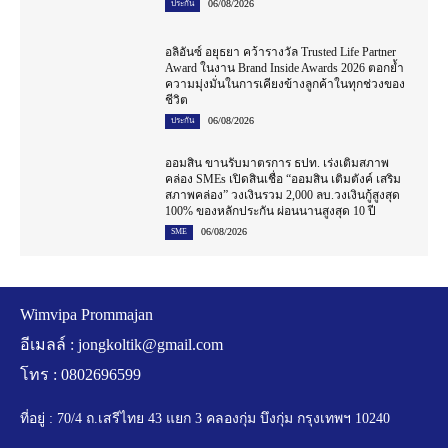
06/08/2026
ประกัน
อลิอันซ์ อยุธยา คว้ารางวัล Trusted Life Partner
Award ในงาน Brand Inside Awards 2026 ตอกย้ำ
ความมุ่งมั่นในการเคียงข้างลูกค้าในทุกช่วงของ
ชีวิต
06/08/2026
ประกัน
ออมสิน ขานรับมาตรการ ธปท. เร่งเติมสภาพ
คล่อง SMEs เปิดสินเชื่อ “ออมสิน เติมตังค์ เสริม
สภาพคล่อง” วงเงินรวม 2,000 ลบ.วงเงินกู้สูงสุด
100% ของหลักประกัน ผ่อนนานสูงสุด 10 ปี
06/08/2026
SME
Wimvipa Prommajan
อีเมลล์ :
jongkoltik@gmail.com
โทร : 0802696599
ที่อยู่ : 70/4 ถ.เสรีไทย 43 แยก 3 คลองกุ่ม บึงกุ่ม กรุงเทพฯ 10240