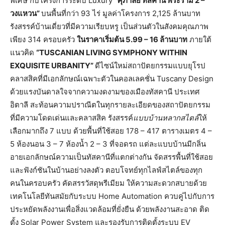
พิเศษ กับโครงการระดับ Luxury
“ศุภาลัย ทัสคานี พระราม 2 –
วงแหวน”
บนพื้นที่กว่า 93 ไร่ มูลค่าโครงการ 2,125 ล้านบาท
รังสรรค์บ้านเดี่ยวที่มีความเรียบหรู เป็นส่วนตัวในสังคมคุณภาพ
เพียง 314 ครอบครัว
ในราคาเริ่มต้น 5.99 – 16 ล้านบาท
ภายใต้
แนวคิด
“TUSCANIAN LIVING SYMPHONY WITHIN
EXQUISITE URBANITY”
ดีไซน์ใหม่สถาปัตยกรรมแบบยุโรป
คลาสสิคที่มีเอกลักษณ์เฉพาะตัวในคอลเลคชั่น Tuscany Design
ด้วยแรงบันดาลใจจากความงดงามของเมืองทัสคานี ประเทศ
อิตาลี สะท้อนความปราณีตในทุกรายละเอียดของสถาปัตยกรรม
ที่มีความโดดเด่นและคลาสสิค รังสรรค์
แบบบ้านหลากสไตล์
ให้
เลือกมากถึง 7 แบบ ด้วยพื้นที่ใช้สอย 178 – 417 ตารางเมตร 4 –
5 ห้องนอน 3 – 7 ห้องน้ำ 2 – 3 ที่จอดรถ แต่ละแบบบ้านมีกลิ่น
อายเอกลักษณ์ความเป็นทัสคานีที่แตกต่างกัน จัดสรรพื้นที่ใช้สอย
และฟังก์ชันในบ้านอย่างลงตัว ตอบโจทย์ทุกไลฟ์สไตล์ของทุก
คนในครอบครัว คัดสรรวัสดุพรีเมียม ให้ความสะดวกสบายด้วย
เทคโนโลยีทันสมัยกับระบบ Home Automation ควบคู่ไปกับการ
ประหยัดพลังงานเพื่อสิ่งแวดล้อมที่ยั่งยืน ด้วยพลังงานสะอาด ติด
ตั้ง Solar Power System และรองรับการติดตั้งระบบ EV