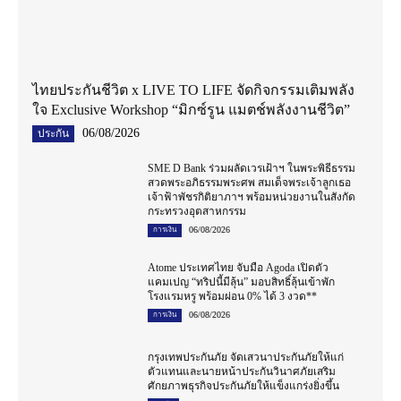
ไทยประกันชีวิต x LIVE TO LIFE จัดกิจกรรมเติมพลัง
ใจ Exclusive Workshop “มิกซ์รูน แมตช์พลังงานชีวิต”
06/08/2026
ประกัน
SME D Bank ร่วมผลัดเวรเฝ้าฯ ในพระพิธีธรรม
สวดพระอภิธรรมพระศพ สมเด็จพระเจ้าลูกเธอ
เจ้าฟ้าพัชรกิติยาภาฯ พร้อมหน่วยงานในสังกัด
กระทรวงอุตสาหกรรม
06/08/2026
การเงิน
Atome ประเทศไทย จับมือ Agoda เปิดตัว
แคมเปญ “ทริปนี้มีลุ้น” มอบสิทธิ์ลุ้นเข้าพัก
โรงแรมหรู พร้อมผ่อน 0% ได้ 3 งวด**
06/08/2026
การเงิน
กรุงเทพประกันภัย จัดเสวนาประกันภัยให้แก่
ตัวแทนและนายหน้าประกันวินาศภัยเสริม
ศักยภาพธุรกิจประกันภัยให้แข็งแกร่งยิ่งขึ้น