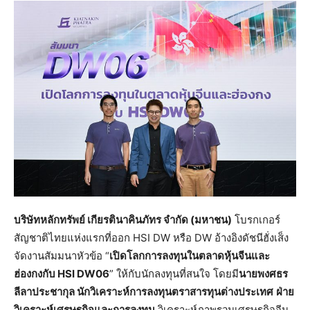
บริษัทหลักทรัพย์ เกียรตินาคินภัทร จำกัด (มหาชน)
โบรกเกอร์
สัญชาติไทยแห่งแรกที่ออก HSI DW หรือ DW อ้างอิงดัชนีฮั่งเส็ง
จัดงานสัมมนาหัวข้อ “
เปิดโลกการลงทุนในตลาดหุ้นจีนและ
ฮ่องกงกับ HSI DW06
” ให้กับนักลงทุนที่สนใจ โดยมี
นายพงศธร
ลีลาประชากุล นักวิเคราะห์การลงทุนตราสารทุนต่างประเทศ
ฝ่าย
วิเคราะห์เศรษฐกิจและการลงทุน
วิเคราะห์ภาพรวมเศรษฐกิจจีน