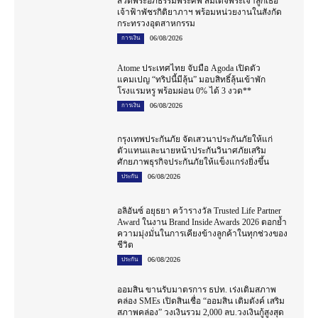
สวดพระอภิธรรมพระศพ สมเด็จพระเจ้าลูกเธอ
เจ้าฟ้าพัชรกิติยาภาฯ พร้อมหน่วยงานในสังกัด
กระทรวงอุตสาหกรรม
06/08/2026
การเงิน
Atome ประเทศไทย จับมือ Agoda เปิดตัว
แคมเปญ “ทริปนี้มีลุ้น” มอบสิทธิ์ลุ้นเข้าพัก
โรงแรมหรู พร้อมผ่อน 0% ได้ 3 งวด**
06/08/2026
การเงิน
กรุงเทพประกันภัย จัดเสวนาประกันภัยให้แก่
ตัวแทนและนายหน้าประกันวินาศภัยเสริม
ศักยภาพธุรกิจประกันภัยให้แข็งแกร่งยิ่งขึ้น
06/08/2026
ประกัน
อลิอันซ์ อยุธยา คว้ารางวัล Trusted Life Partner
Award ในงาน Brand Inside Awards 2026 ตอกย้ำ
ความมุ่งมั่นในการเคียงข้างลูกค้าในทุกช่วงของ
ชีวิต
06/08/2026
ประกัน
ออมสิน ขานรับมาตรการ ธปท. เร่งเติมสภาพ
คล่อง SMEs เปิดสินเชื่อ “ออมสิน เติมตังค์ เสริม
สภาพคล่อง” วงเงินรวม 2,000 ลบ.วงเงินกู้สูงสุด