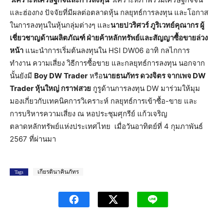
และฮ่องกง ปัจจัยที่มีผลต่อตลาดหุ้น กลยุทธ์การลงทุน และโอกาส
ในการลงทุนในหุ้นกลุ่มต่างๆ และ
นายปวริศวร์ ภูริเวทย์คุณากร ผู้
เชี่ยวชาญด้านผลิตภัณฑ์ ฝ่ายค้าหลักทรัพย์และสัญญาซื้อขายล่วง
หน้า
แนะนำการเริ่มต้นลงทุนใน HSI DW06 อาทิ กลไกการ
ทำงาน ความเสี่ยง วิธีการซื้อขาย และกลยุทธ์การลงทุน นอกจาก
นั้นยังมี
Boy DW Trader
หรือ
นายธนภัทร ดวงจิตร จากเพจ
DW
Trader หุ้นใหญ่ กราฟสวย
กูรูด้านการลงทุน DW มาร่วมให้มุม
มองเกี่ยวกับเทคนิคการวิเคราะห์ กลยุทธ์การเข้าซื้อ-ขาย และ
การบริหารความเสี่ยง ณ หอประชุมศุกรีย์ แก้วเจริญ
ตลาดหลักทรัพย์แห่งประเทศไทย เมื่อวันอาทิตย์ที่ 4 กุมภาพันธ์
2567 ที่ผ่านมา
เกียรตินาคินภัทร
Tags