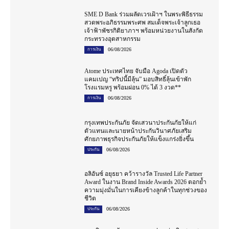
SME D Bank ร่วมผลัดเวรเฝ้าฯ ในพระพิธีธรรม
สวดพระอภิธรรมพระศพ สมเด็จพระเจ้าลูกเธอ
เจ้าฟ้าพัชรกิติยาภาฯ พร้อมหน่วยงานในสังกัด
กระทรวงอุตสาหกรรม
06/08/2026
การเงิน
Atome ประเทศไทย จับมือ Agoda เปิดตัว
แคมเปญ “ทริปนี้มีลุ้น” มอบสิทธิ์ลุ้นเข้าพัก
โรงแรมหรู พร้อมผ่อน 0% ได้ 3 งวด**
06/08/2026
การเงิน
กรุงเทพประกันภัย จัดเสวนาประกันภัยให้แก่
ตัวแทนและนายหน้าประกันวินาศภัยเสริม
ศักยภาพธุรกิจประกันภัยให้แข็งแกร่งยิ่งขึ้น
06/08/2026
ประกัน
อลิอันซ์ อยุธยา คว้ารางวัล Trusted Life Partner
Award ในงาน Brand Inside Awards 2026 ตอกย้ำ
ความมุ่งมั่นในการเคียงข้างลูกค้าในทุกช่วงของ
ชีวิต
06/08/2026
ประกัน