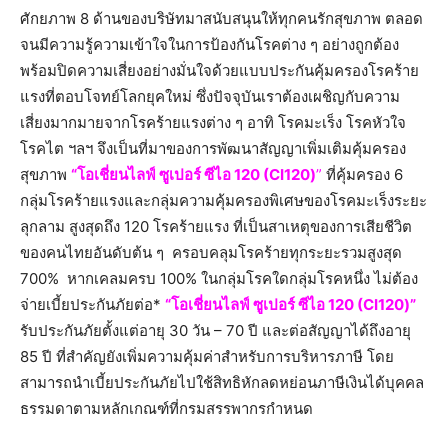
ศักยภาพ 8 ด้านของบริษัทมาสนับสนุนให้ทุกคนรักสุขภาพ ตลอด
จนมีความรู้ความเข้าใจในการป้องกันโรคต่าง ๆ อย่างถูกต้อง
พร้อมปิดความเสี่ยงอย่างมั่นใจด้วยแบบประกันคุ้มครองโรคร้าย
แรงที่ตอบโจทย์โลกยุคใหม่ ซึ่งปัจจุบันเราต้องเผชิญกับความ
เสี่ยงมากมายจากโรคร้ายแรงต่าง ๆ อาทิ โรคมะเร็ง โรคหัวใจ
โรคไต ฯลฯ จึงเป็นที่มาของการพัฒนาสัญญาเพิ่มเติมคุ้มครอง
สุขภาพ
“โอเชี่ยนไลฟ์ ซูเปอร์ ซีไอ 120 (CI120)
”
ที่คุ้มครอง 6
กลุ่มโรคร้ายแรงและกลุ่มความคุ้มครองพิเศษของโรคมะเร็งระยะ
ลุกลาม สูงสุดถึง 120 โรคร้ายแรง ที่เป็นสาเหตุของการเสียชีวิต
ของคนไทยอันดับต้น ๆ ครอบคลุมโรคร้ายทุกระยะรวมสูงสุด
700% หากเคลมครบ 100% ในกลุ่มโรคใดกลุ่มโรคหนึ่ง ไม่ต้อง
จ่ายเบี้ยประกันภัยต่อ*
“โอเชี่ยนไลฟ์ ซูเปอร์ ซีไอ 120 (CI120)”
รับประกันภัยตั้งแต่อายุ 30 วัน – 70 ปี และต่อสัญญาได้ถึงอายุ
85 ปี ที่สำคัญยังเพิ่มความคุ้มค่าสำหรับการบริหารภาษี โดย
สามารถนำเบี้ยประกันภัยไปใช้สิทธิหักลดหย่อนภาษีเงินได้บุคคล
ธรรมดาตามหลักเกณฑ์ที่กรมสรรพากรกำหนด