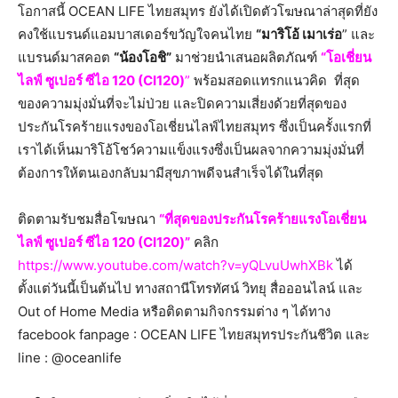
โอกาสนี้ OCEAN LIFE ไทยสมุทร ยังได้เปิดตัวโฆษณาล่าสุดที่ยัง
คงใช้แบรนด์แอมบาสเดอร์ขวัญใจคนไทย
“มาริโอ้ เมาเร่อ
” และ
แบรนด์มาสคอต
“น้องโอชิ”
มาช่วยนำเสนอผลิตภัณฑ์
“โอเชี่ยน
ไลฟ์ ซูเปอร์ ซีไอ 120 (CI120)
”
พร้อมสอดแทรกแนวคิด ที่สุด
ของความมุ่งมั่นที่จะไม่ป่วย และปิดความเสี่ยงด้วยที่สุดของ
ประกันโรคร้ายแรงของโอเชี่ยนไลฟ์ไทยสมุทร ซึ่งเป็นครั้งแรกที่
เราได้เห็นมาริโอ้โชว์ความแข็งแรงซึ่งเป็นผลจากความมุ่งมั่นที่
ต้องการให้ตนเองกลับมามีสุขภาพดีจนสำเร็จได้ในที่สุด
ติดตามรับชมสื่อโฆษณา
“ที่สุดของประกันโรคร้ายแรงโอเชี่ยน
ไลฟ์ ซูเปอร์ ซีไอ 120 (CI120)”
คลิก
https://www.youtube.com/watch?v=yQLvuUwhXBk
ได้
ตั้งแต่วันนี้เป็นต้นไป ทางสถานีโทรทัศน์ วิทยุ สื่อออนไลน์ และ
Out of Home Media หรือติดตามกิจกรรมต่าง ๆ ได้ทาง
facebook fanpage : OCEAN LIFE ไทยสมุทรประกันชีวิต และ
line : @oceanlife