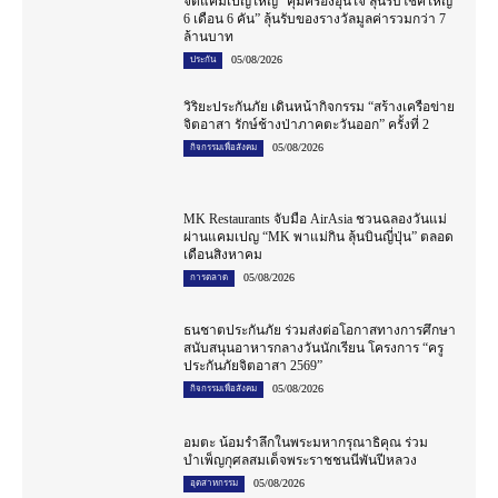
จัดแคมเปญใหญ่ “คุ้มครองอุ่นใจ ลุ้นรับโชคใหญ่
6 เดือน 6 คัน” ลุ้นรับของรางวัลมูลค่ารวมกว่า 7
ล้านบาท
05/08/2026
ประกัน
วิริยะประกันภัย เดินหน้ากิจกรรม “สร้างเครือข่าย
จิตอาสา รักษ์ช้างป่าภาคตะวันออก” ครั้งที่ 2
05/08/2026
กิจกรรมเพื่อสังคม
MK Restaurants จับมือ AirAsia ชวนฉลองวันแม่
ผ่านแคมเปญ “MK พาแม่กิน ลุ้นบินญี่ปุ่น” ตลอด
เดือนสิงหาคม
05/08/2026
การตลาด
ธนชาตประกันภัย ร่วมส่งต่อโอกาสทางการศึกษา
สนับสนุนอาหารกลางวันนักเรียน โครงการ “ครู
ประกันภัยจิตอาสา 2569”
05/08/2026
กิจกรรมเพื่อสังคม
อมตะ น้อมรำลึกในพระมหากรุณาธิคุณ ร่วม
บำเพ็ญกุศลสมเด็จพระราชชนนีพันปีหลวง
05/08/2026
อุตสาหกรรม