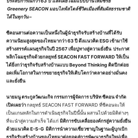
ประสบการณ์กว่า 63 ปี
และเผยโฉมแบบบ้านใหม่ซีรีย์
Greenery SEACON มอบไลฟ์สไตล์ชีวิตเมืองที่สัมผัสธรรมชาติ
ได้ในทุกวัน –
ซีคอนสานต่อความเป็นหนึ่งในผู้นำธุรกิจรับสร้างบ้านที่ได้รับ
ความนิยมสูงสุดของไทยมากว่า
63 ปี ดึงแนวคิด ESG เข้ามาใช้
สร้างสรรค์แผนธุรกิจในปี 2567 เพื่อปูทางสู่ความยั่งยืน ประกาศ
พลิกโฉมธุรกิจด้วยกลยุทธ์ SEACON FAST FORWARD ให้เป็น
ได้ยิ่งกว่าธุรกิจรับสร้างบ้านแบบ Beyond Thinking ติดปีกต่อย
อดเพิ่มโอกาสในการขยายธุรกิจให้เติบโตกว่าตลาดอย่างมั่นคง
และยั่งยืน
นายมนู ตระกูลวัฒนะกิจ กรรมการผู้จัดการ บริษัท ซีคอน จำกัด
เปิดเผยว่า
กลยุทธ์ SEACON FAST FORWARD ที่ซีคอนจะให้
เป็นแกนหลักในการดำเนินธุรกิจในปีนี้นั้น ผสานไปด้วยมิติต่างๆ
ที่จะนำสู่ความสำเร็จ ได้แก่
มิติการขับเคลื่อยองค์กรสู่ความยั่งยืน
ด้วยแนวคิด
E-S-G มิติการนำความเชี่ยวชาญในฐานะผู้บุกเบิก
ธุรกิจรับสร้างบ้านของไทยมาต่อยอดสู่การพัฒนาธุรกิจใหม่เพื่อ