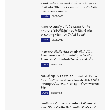
สวดพระอภิธรรมพระศพ สมเด็จพระเจ้าลูกเธอ
เจ้าฟ้าพัชรกิติยาภาฯ พร้อมหน่วยงานในสังกัด
กระทรวงอุตสาหกรรม
06/08/2026
การเงิน
Atome ประเทศไทย จับมือ Agoda เปิดตัว
แคมเปญ “ทริปนี้มีลุ้น” มอบสิทธิ์ลุ้นเข้าพัก
โรงแรมหรู พร้อมผ่อน 0% ได้ 3 งวด**
06/08/2026
การเงิน
กรุงเทพประกันภัย จัดเสวนาประกันภัยให้แก่
ตัวแทนและนายหน้าประกันวินาศภัยเสริม
ศักยภาพธุรกิจประกันภัยให้แข็งแกร่งยิ่งขึ้น
06/08/2026
ประกัน
อลิอันซ์ อยุธยา คว้ารางวัล Trusted Life Partner
Award ในงาน Brand Inside Awards 2026 ตอกย้ำ
ความมุ่งมั่นในการเคียงข้างลูกค้าในทุกช่วงของ
ชีวิต
06/08/2026
ประกัน
ออมสิน ขานรับมาตรการ ธปท. เร่งเติมสภาพ
คล่อง SMEs เปิดสินเชื่อ “ออมสิน เติมตังค์ เสริม