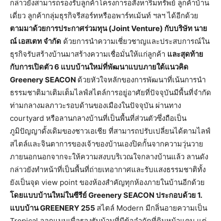
กล่าวยังสามารถรองรับลูกค้าโครงการอสังหาริมทรัพย์ ลูกค้าบ้าน
เดี่ยว ลูกค้ากลุ่มธุรกิจรีสอร์ทหรืออพาร์ทเม้นท์ ฯลฯ ได้อีกด้วย
ตามมาด้วยการประกาศร่วมทุน (Joint Venture) กับบริษัท นาย
ณ์ เอสเตท จำกัด
ด้วยการนำความเชี่ยวชาญและประสบการณ์ใน
ธุรกิจรับสร้างบ้านมาสร้างความเชื่อมั่นให้แก่ลูกค้า
และสุดท้าย
กับการเปิดตัว 6 แบบบ้านใหม่ที่พัฒนาแบบภายใต้แนวคิด
Greenery SEACON
ด้วยหัวใจหลักของการพัฒนาที่เน้นการนำ
ธรรมชาติมาเติมเต็มไลฟ์สไตล์การอยู่อาศัยที่ปัจจุบันมีพื้นที่จำกัด
ท่ามกลางมลภาวะรอบด้านของเมืองในปัจจุบัน ผ่านทาง
courtyard หรือลานกลางบ้านที่เป็นพื้นที่ส่วนตัวซึ่งถือเป็น
ภูมิปัญญาดั้งเดิมของชาวเอเชีย ที่สามารถปรับเปลี่ยนได้ตามไลฟ์
สไตล์และจินตาการของเจ้าของบ้านเองปิดกั้นจากความวุ่นวาย
ภายนอกนอกจากจะให้ความสงบบริเวณใจกลางบ้านแล้ว ลานดัง
กล่าวยังทำหน้าที่เป็นพื้นที่ถ่ายเทอากาศและรับแสงธรรมชาติทั้ง
ยังเป็นจุด view point ของห้องสำคัญทุกห้องภายในบ้านอีกด้วย
โดยแบบบ้านใหม่ในซีรีย์ Greenery SEACON ประกอบด้วย 1.
แบบบ้าน GREENERY 255
สไตล์ Modern มีกลิ่นอายความเป็น
Tropical ออกแบบเพื่อรองรับบ้านที่มีข้อจำกัดที่ดินหน้าแคบ แต่