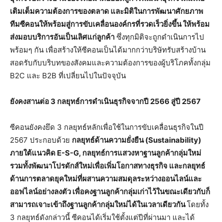
เติมเต็มความต้องการของตลาด และมิติในการพัฒนาศักยภาพ
ทีมซีคอนให้พร้อมสู่การขับเคลื่อนองค์กรที่รวดเร็วยิ่งขึ้น ให้พร้อม
ส่งมอบบริการอันเป็นเลิศแก่ลูกค้า
ซึ่งทุกมิติจะถูกดำเนินการไป
พร้อมๆ กัน เพื่อสร้างให้ซีคอนเป็นได้มากกว่าบริษัทรับสร้างบ้าน
สอดรับกับบริบทของสังคมและความต้องการของผู้บริโภคทั้งกลุ่ม
B2C และ B2B ที่เปลี่ยนไปในปัจจุบัน
ยังคงสานต่อ
3 กลยุทธ์การดำเนินธุรกิจจากปี 2566 สู่ปี 2567
ซีคอนยังคงยึด 3 กลยุทธ์หลักเพื่อใช้ในการขับเคลื่อนธุรกิจในปี
2567 ประกอบด้วย
กลยุทธ์ด้านความยั่งยืน (Sustainability)
ภายใต้แนวคิด E-S-G, กลยุทธ์การแสวงหาฐานลูกค้ากลุ่มใหม่
รวมทั้งพัฒนาโปรดักส์ใหม่เพื่อเพิ่มโอกาสทางธุรกิจ และกลยุทธ์
ด้านการตลาดยุคใหม่ที่ผสานความสมดุลระหว่างออนไลน์และ
ออฟไลน์อย่างลงตัว เพื่อคงฐานลูกค้ากลุ่มเก่าไว้ในขณะเดียวกับก็
สามารถเจาะเข้าถึงฐานลูกค้ากลุ่มใหม่ได้ในเวลาเดียวกัน
โดยทั้ง
3 กลยุทธ์ดังกล่าวนี้ ซีคอนได้เริ่มใช้ตั้งแต่ปีที่ผ่านมา และได้