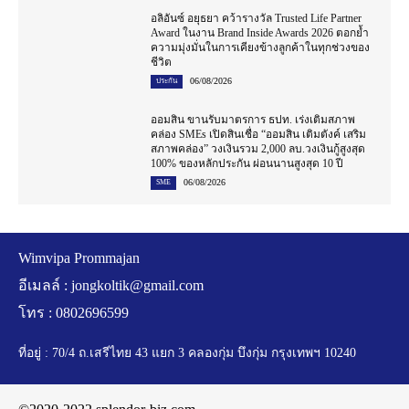
อลิอันซ์ อยุธยา คว้ารางวัล Trusted Life Partner
Award ในงาน Brand Inside Awards 2026 ตอกย้ำ
ความมุ่งมั่นในการเคียงข้างลูกค้าในทุกช่วงของ
ชีวิต
06/08/2026
ประกัน
ออมสิน ขานรับมาตรการ ธปท. เร่งเติมสภาพ
คล่อง SMEs เปิดสินเชื่อ “ออมสิน เติมตังค์ เสริม
สภาพคล่อง” วงเงินรวม 2,000 ลบ.วงเงินกู้สูงสุด
100% ของหลักประกัน ผ่อนนานสูงสุด 10 ปี
06/08/2026
SME
Wimvipa Prommajan
อีเมลล์ :
jongkoltik@gmail.com
โทร : 0802696599
ที่อยู่ : 70/4 ถ.เสรีไทย 43 แยก 3 คลองกุ่ม บึงกุ่ม กรุงเทพฯ 10240