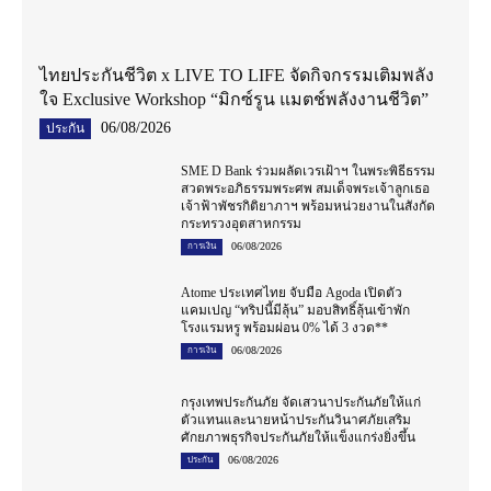
ไทยประกันชีวิต x LIVE TO LIFE จัดกิจกรรมเติมพลัง
ใจ Exclusive Workshop “มิกซ์รูน แมตช์พลังงานชีวิต”
06/08/2026
ประกัน
SME D Bank ร่วมผลัดเวรเฝ้าฯ ในพระพิธีธรรม
สวดพระอภิธรรมพระศพ สมเด็จพระเจ้าลูกเธอ
เจ้าฟ้าพัชรกิติยาภาฯ พร้อมหน่วยงานในสังกัด
กระทรวงอุตสาหกรรม
06/08/2026
การเงิน
Atome ประเทศไทย จับมือ Agoda เปิดตัว
แคมเปญ “ทริปนี้มีลุ้น” มอบสิทธิ์ลุ้นเข้าพัก
โรงแรมหรู พร้อมผ่อน 0% ได้ 3 งวด**
06/08/2026
การเงิน
กรุงเทพประกันภัย จัดเสวนาประกันภัยให้แก่
ตัวแทนและนายหน้าประกันวินาศภัยเสริม
ศักยภาพธุรกิจประกันภัยให้แข็งแกร่งยิ่งขึ้น
06/08/2026
ประกัน