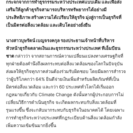
กระจกจากการทำธุรกรรมระหว่างประเทศแบบเดิม และเพื่อส่ง
เสริมให้ลูกค้าธุรกิจสามารถบริหารทรัพยากรได้อย่างมี
ประสิทธิภาพ สร้างความได้เปรียบให้ธุรกิจ มุ่งสู่การเป็นธุรกิจที่
เป็นมิตรต่อสิ่งแวดล้อม และเติบโตอย่างยั่งยืน
นางสาวบุษรัตน์ เบญจรงคกุล รองประธานเจ้าหน้าที่บริหาร
หัวหน้าธุรกิจตลาดเงินและธุรกรรมระหว่างประเทศ ทีเอ็มบีธน
ชาต
กล่าวว่า จากสถานการณ์ความเปลี่ยนแปลงทางเศรษฐกิจที่
ทุกฝ่ายต้องคำนึงถึงผลกระทบต่อสิ่งแวดล้อมของโลกในปัจจุบัน
ส่งผลให้ธุรกิจทุกภาคส่วนต้องร่วมรับผิดชอบ โดยมีผลการสำรวจ
ว่าผู้บริโภคกว่า 64% ยินดีจ่ายเงินเพิ่มสำหรับผลิตภัณฑ์ที่เป็น
มิตรต่อสิ่งแวดล้อม และกว่า 60 ประเทศทั่วโลกได้เริ่มออก
กฎหมายเกี่ยวกับ Climate Change ดังนั้นหากผู้ประกอบการไม่
เปลี่ยนวิธีการดำเนินธุรกิจ จะเกิดผลกระทบกับสิ่งแวดล้อมที่
รุนแรงขึ้น ซึ่งจะกลับมากระทบกับธุรกิจในอนาคตได้ โดยเฉพาะ
การทำธุรกิจระหว่างประเทศที่กฎระเบียบด้านสิ่งแวดล้อมกำลัง
เพิ่มความเข้มข้นมากยิ่งขึ้น