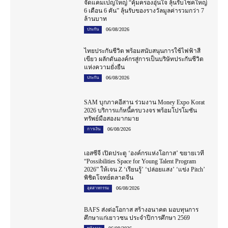
จัดแคมเปญใหญ่ “คุ้มครองอุ่นใจ ลุ้นรับโชคใหญ่
6 เดือน 6 คัน” ลุ้นรับของรางวัลมูลค่ารวมกว่า 7
ล้านบาท
06/08/2026
ประกัน
ไทยประกันชีวิต พร้อมสนับสนุนการใช้ไฟฟ้าสี
เขียว ผลักดันองค์กรสู่การเป็นบริษัทประกันชีวิต
แห่งความยั่งยืน
06/08/2026
ประกัน
SAM บุกภาคอีสาน ร่วมงาน Money Expo Korat
2026 บริการแก้หนี้ครบวงจร พร้อมโปรโมชัน
ทรัพย์มือสองมากมาย
06/08/2026
การเงิน
เอสซีจี เปิดประตู ‘องค์กรแห่งโอกาส’ ขยายเวที
“Possibilities Space for Young Talent Program
2026” ให้เจน Z ‘เรียนรู้’ ‘ปล่อยแสง’ ‘แข่ง Pitch’
พิชิตโจทย์ตลาดจีน
06/08/2026
อุตสาหกรรม
BAFS ส่งต่อโอกาส สร้างอนาคต มอบทุนการ
ศึกษาแก่เยาวชน ประจำปีการศึกษา 2569