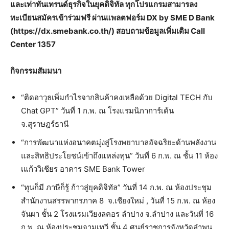
และเท่าทันเทรนด์ธุรกิจในยุคดิจิทัล ทุกโปรแกรมสามารลง
ทะเบียนสมัครเข้าร่วมฟรี ผ่านแพลตฟอร์ม DX by SME D Bank
(https://dx.smebank.co.th/) สอบถามข้อมูลเพิ่มเติม Call
Center 1357
กิจกรรมสัมมนา
“ติดอาวุธเพิ่มกำไรจากสินค้าคงเหลือด้วย Digital TECH กับ
Chat GPT” วันที่ 1 ก.พ. ณ โรงแรมนิภาการ์เด้น
จ.สุราษฎร์ธานี
“การพัฒนาแห่งอนาคตมุ่งสู่โรงพยาบาลอัจฉริยะด้านพลังงาน
และสิทธิประโยชน์เข้าถึงแหล่งทุน” วันที่ 6 ก.พ. ณ ชั้น 11 ห้อง
เแก้ววิเชียร อาคาร SME Bank Tower
“ทุนก็มี ภาษีก็รู้ ก้าวสู่ยุคดิจิทัล” วันที่ 14 ก.พ. ณ ห้องประชุม
สำนักงานสรรพากรภาค 8 จ.เชียงใหม่ , วันที่ 15 ก.พ. ณ ห้อง
จันผา ชั้น 2 โรงแรมเวียงลคอร ลำปาง จ.ลำปาง และวันที่ 16
ก.พ. ณ ห้องประชุมจามเทวี ชั้น 4 ศูนย์ราชการจังหวัดลำพูน