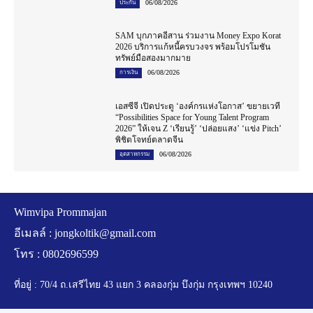
06/08/2026
ประกัน
SAM บุกภาคอีสาน ร่วมงาน Money Expo Korat
2026 บริการแก้หนี้ครบวงจร พร้อมโปรโมชัน
ทรัพย์มือสองมากมาย
06/08/2026
การเงิน
เอสซีจี เปิดประตู ‘องค์กรแห่งโอกาส’ ขยายเวที
“Possibilities Space for Young Talent Program
2026” ให้เจน Z ‘เรียนรู้’ ‘ปล่อยแสง’ ‘แข่ง Pitch’
พิชิตโจทย์ตลาดจีน
06/08/2026
อุตสาหกรรม
Wimvipa Prommajan
อีเมลล์ :
jongkoltik@gmail.com
โทร : 0802696599
ที่อยู่ : 70/4 ถ.เสรีไทย 43 แยก 3 คลองกุ่ม บึงกุ่ม กรุงเทพฯ 10240