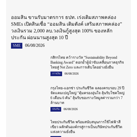
ออมสิน ขานรับมาตรการ ธปท. เร่งเติมสภาพคล่อง
SMEs เปิดสินเชื่อ “ออมสิน เติมตังค์ เสริมสภาพคล่อง”
วงเงินรวม 2,000 ลบ.วงเงินกู้สูงสุด 100% ของหลัก
ประกัน ผ่อนนานสูงสุด 10 ปี
06/08/2026
SME
กสิกรไทย คว้ารางวัล “Sustainability Beyond
Banking Award” ตอกย้ำผู้นำขับเคลื่อนภาคธุรกิจ
ไทยสู่ Net Zero และการเติบโตอย่างยั่งยืน
06/08/2026
การเงิน
กรุงไทย-แอกซ่า ประกันชีวิต ฉลองครบรอบ 29 ปี
จัดแคมเปญใหญ่ “คุ้มครองอุ่นใจ ลุ้นรับโชคใหญ่
6 เดือน 6 คัน” ลุ้นรับของรางวัลมูลค่ารวมกว่า 7
ล้านบาท
06/08/2026
ประกัน
ไทยประกันชีวิต พร้อมสนับสนุนการใช้ไฟฟ้าสี
เขียว ผลักดันองค์กรสู่การเป็นบริษัทประกันชีวิต
แห่งความยั่งยืน