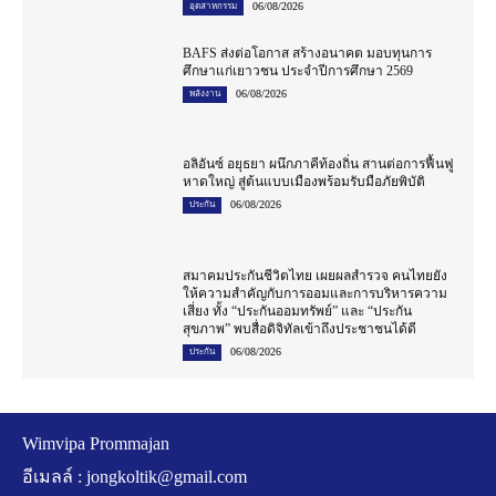
06/08/2026
อุตสาหกรรม
BAFS ส่งต่อโอกาส สร้างอนาคต มอบทุนการ
ศึกษาแก่เยาวชน ประจำปีการศึกษา 2569
06/08/2026
พลังงาน
อลิอันซ์ อยุธยา ผนึกภาคีท้องถิ่น สานต่อการฟื้นฟู
หาดใหญ่ สู่ต้นแบบเมืองพร้อมรับมือภัยพิบัติ
06/08/2026
ประกัน
สมาคมประกันชีวิตไทย เผยผลสำรวจ คนไทยยัง
ให้ความสำคัญกับการออมและการบริหารความ
เสี่ยง ทั้ง “ประกันออมทรัพย์” และ “ประกัน
สุขภาพ” พบสื่อดิจิทัลเข้าถึงประชาชนได้ดี
06/08/2026
ประกัน
Wimvipa Prommajan
อีเมลล์ :
jongkoltik@gmail.com