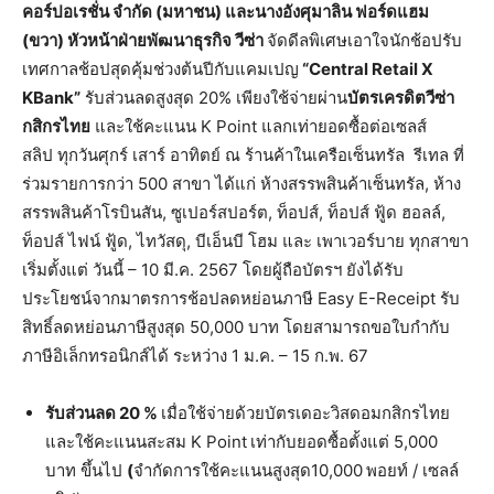
คอร์ปอเรชั่น จำกัด (มหาชน)
และ
นางอังศุมาลิน ฟอร์ดแฮม
(ขวา) หัวหน้าฝ่ายพัฒนาธุรกิจ วีซ่า
จัดดีลพิเศษเอาใจนักช้อปรับ
เทศกาลช้อปสุดคุ้มช่วงต้นปีกับแคมเปญ
“
Central Retail X
KBank”
รับส่วนลดสูงสุด 20% เพียงใช้จ่ายผ่าน
บัตรเครดิตวีซ่า
กสิกรไทย
และใช้คะแนน K Point แลกเท่ายอดซื้อต่อเซลส์
สลิป ทุกวันศุกร์ เสาร์ อาทิตย์ ณ ร้านค้าในเครือเซ็นทรัล รีเทล ที่
ร่วมรายการกว่า 500 สาขา ได้แก่ ห้างสรรพสินค้าเซ็นทรัล, ห้าง
สรรพสินค้าโรบินสัน, ซูเปอร์สปอร์ต, ท็อปส์, ท็อปส์ ฟู้ด ฮอลล์,
ท็อปส์ ไฟน์ ฟู้ด, ไทวัสดุ, บีเอ็นบี โฮม และ เพาเวอร์บาย ทุกสาขา
เริ่มตั้งแต่ วันนี้ – 10 มี.ค. 2567 โดยผู้ถือบัตรฯ ยังได้รับ
ประโยชน์จากมาตรการช้อปลดหย่อนภาษี Easy E-Receipt รับ
สิทธิ์ลดหย่อนภาษีสูงสุด 50,000 บาท โดยสามารถขอใบกำกับ
ภาษีอิเล็กทรอนิกส์ได้ ระหว่าง 1 ม.ค. – 15 ก.พ. 67
รับส่วนลด
20 %
เมื่อใช้จ่ายด้วยบัตรเดอะวิสดอมกสิกรไทย
และใช้คะแนนสะสม K Point
เท่ากับยอดซื้อตั้งแต่ 5,000
บาท ขึ้นไป
(
จำกัดการใช้คะแนนสูงสุด10,000
พอยท์ / เซลล์