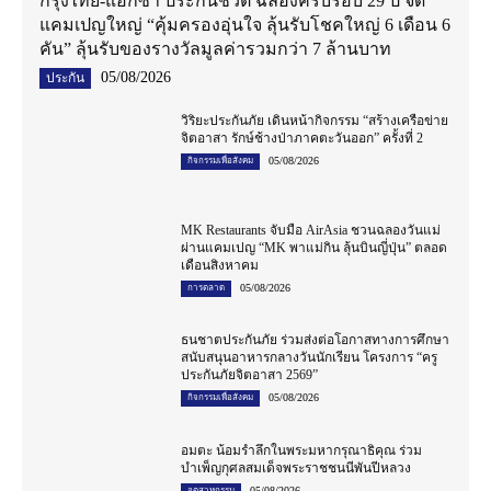
กรุงไทย-แอกซ่า ประกันชีวิต ฉลองครบรอบ 29 ปี จัด
แคมเปญใหญ่ “คุ้มครองอุ่นใจ ลุ้นรับโชคใหญ่ 6 เดือน 6
คัน” ลุ้นรับของรางวัลมูลค่ารวมกว่า 7 ล้านบาท
05/08/2026
ประกัน
วิริยะประกันภัย เดินหน้ากิจกรรม “สร้างเครือข่าย
จิตอาสา รักษ์ช้างป่าภาคตะวันออก” ครั้งที่ 2
05/08/2026
กิจกรรมเพื่อสังคม
MK Restaurants จับมือ AirAsia ชวนฉลองวันแม่
ผ่านแคมเปญ “MK พาแม่กิน ลุ้นบินญี่ปุ่น” ตลอด
เดือนสิงหาคม
05/08/2026
การตลาด
ธนชาตประกันภัย ร่วมส่งต่อโอกาสทางการศึกษา
สนับสนุนอาหารกลางวันนักเรียน โครงการ “ครู
ประกันภัยจิตอาสา 2569”
05/08/2026
กิจกรรมเพื่อสังคม
อมตะ น้อมรำลึกในพระมหากรุณาธิคุณ ร่วม
บำเพ็ญกุศลสมเด็จพระราชชนนีพันปีหลวง
05/08/2026
อุตสาหกรรม