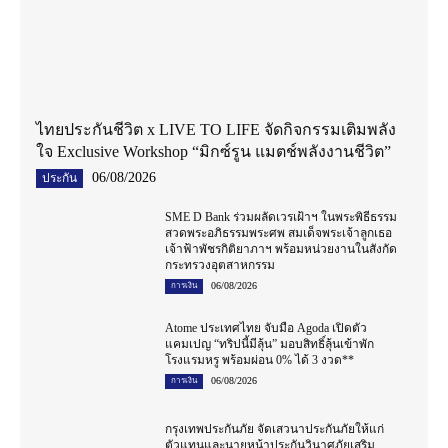
ไทยประกันชีวิต x LIVE TO LIFE จัดกิจกรรมเติมพลัง
ใจ Exclusive Workshop “มิกซ์รูน แมตช์พลังงานชีวิต”
06/08/2026
ประกัน
SME D Bank ร่วมผลัดเวรเฝ้าฯ ในพระพิธีธรรม
สวดพระอภิธรรมพระศพ สมเด็จพระเจ้าลูกเธอ
เจ้าฟ้าพัชรกิติยาภาฯ พร้อมหน่วยงานในสังกัด
กระทรวงอุตสาหกรรม
06/08/2026
การเงิน
Atome ประเทศไทย จับมือ Agoda เปิดตัว
แคมเปญ “ทริปนี้มีลุ้น” มอบสิทธิ์ลุ้นเข้าพัก
โรงแรมหรู พร้อมผ่อน 0% ได้ 3 งวด**
06/08/2026
การเงิน
กรุงเทพประกันภัย จัดเสวนาประกันภัยให้แก่
ตัวแทนและนายหน้าประกันวินาศภัยเสริม