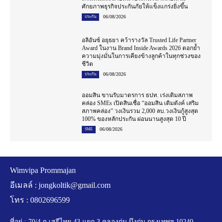
ศักยภาพธุรกิจประกันภัยให้แข็งแกร่งยิ่งขึ้น
06/08/2026
ประกัน
อลิอันซ์ อยุธยา คว้ารางวัล Trusted Life Partner
Award ในงาน Brand Inside Awards 2026 ตอกย้ำ
ความมุ่งมั่นในการเคียงข้างลูกค้าในทุกช่วงของ
ชีวิต
06/08/2026
ประกัน
ออมสิน ขานรับมาตรการ ธปท. เร่งเติมสภาพ
คล่อง SMEs เปิดสินเชื่อ “ออมสิน เติมตังค์ เสริม
สภาพคล่อง” วงเงินรวม 2,000 ลบ.วงเงินกู้สูงสุด
100% ของหลักประกัน ผ่อนนานสูงสุด 10 ปี
06/08/2026
SME
Wimvipa Prommajan
อีเมลล์ :
jongkoltik@gmail.com
โทร : 0802696599
ที่อยู่ : 70/4 ถ.เสรีไทย 43 แยก 3 คลองกุ่ม บึงกุ่ม กรุงเทพฯ 10240