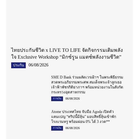
ไทยประกันชีวิต x LIVE TO LIFE จัดกิจกรรมเติมพลัง
ใจ Exclusive Workshop “มิกซ์รูน แมตช์พลังงานชีวิต”
06/08/2026
ประกัน
SME D Bank ร่วมผลัดเวรเฝ้าฯ ในพระพิธีธรรม
สวดพระอภิธรรมพระศพ สมเด็จพระเจ้าลูกเธอ
เจ้าฟ้าพัชรกิติยาภาฯ พร้อมหน่วยงานในสังกัด
กระทรวงอุตสาหกรรม
06/08/2026
การเงิน
Atome ประเทศไทย จับมือ Agoda เปิดตัว
แคมเปญ “ทริปนี้มีลุ้น” มอบสิทธิ์ลุ้นเข้าพัก
โรงแรมหรู พร้อมผ่อน 0% ได้ 3 งวด**
06/08/2026
การเงิน