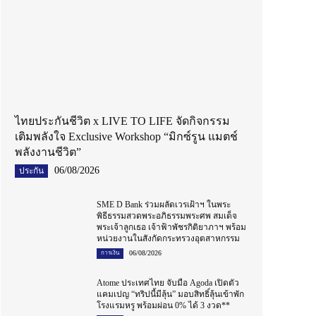
ไทยประกันชีวิต x LIVE TO LIFE จัดกิจกรรม
เติมพลังใจ Exclusive Workshop “มิกซ์รูน แมตช์
พลังงานชีวิต”
06/08/2026
ประกัน
SME D Bank ร่วมผลัดเวรเฝ้าฯ ในพระ
พิธีธรรมสวดพระอภิธรรมพระศพ สมเด็จ
พระเจ้าลูกเธอ เจ้าฟ้าพัชรกิติยาภาฯ พร้อม
หน่วยงานในสังกัดกระทรวงอุตสาหกรรม
06/08/2026
การเงิน
Atome ประเทศไทย จับมือ Agoda เปิดตัว
แคมเปญ “ทริปนี้มีลุ้น” มอบสิทธิ์ลุ้นเข้าพัก
โรงแรมหรู พร้อมผ่อน 0% ได้ 3 งวด**