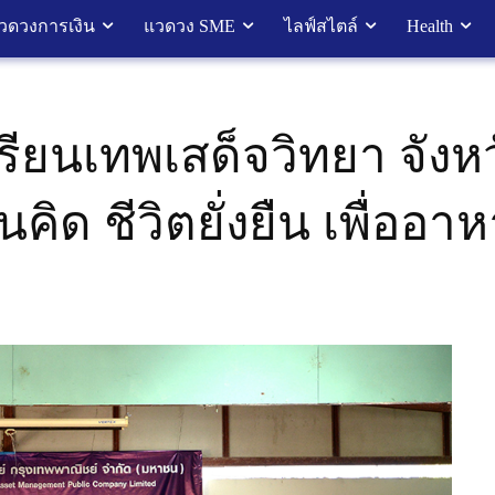
วดวงการเงิน
แวดวง SME
ไลฟ์สไตล์
Health
ยนเทพเสด็จวิทยา จังหว
ิด ชีวิตยั่งยืน เพื่ออ