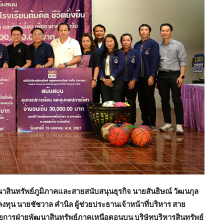
าสินทรัพย์ภูมิภาคและสายสนับสนุนธุรกิจ นายสันธิษณ์ วัฒนกุล
งทุน นายชัชวาล คำนิล ผู้ช่วยประธานเจ้าหน้าที่บริหาร สาย
วยการฝ่ายพัฒนาสินทรัพย์ภาคเหนือตอนบน บริษัทบริหารสินทรัพย์