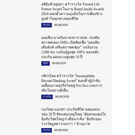
อลิอันซ์ อยุธยา คว้ารางวัล Trusted Life
Partner Award ในงาน Brand Inside Awards
2026 ตอกย้ำความมุ่งมั่นในการเคียงข้าง
ลูกค้าในทุกช่วงของชีวิต
06/08/2026
ประกัน
ออมสิน ขานรับมาตรการ ธปท. เร่งเติม
สภาพคล่อง SMEs เปิดสินเชื่อ “ออมสิน
เติมตังค์ เสริมสภาพคล่อง” วงเงินรวม
2,000 ลบ.วงเงินกู้สูงสุด 100% ของหลัก
ประกัน ผ่อนนานสูงสุด 10 ปี
06/08/2026
SME
กสิกรไทย คว้ารางวัล “Sustainability
Beyond Banking Award” ตอกย้ำผู้นำขับ
เคลื่อนภาคธุรกิจไทยสู่ Net Zero และการ
เติบโตอย่างยั่งยืน
06/08/2026
การเงิน
กรุงไทย-แอกซ่า ประกันชีวิต ฉลองครบ
รอบ 29 ปี จัดแคมเปญใหญ่ “คุ้มครองอุ่นใจ
ลุ้นรับโชคใหญ่ 6 เดือน 6 คัน” ลุ้นรับของ
รางวัลมูลค่ารวมกว่า 7 ล้านบาท
06/08/2026
ประกัน