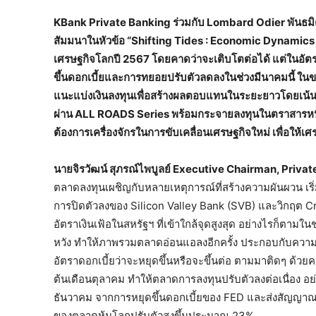
KBank Private Banking ร่วมกับ Lombard Odier พันธมิ
สัมมนาในหัวข้อ “Shifting Tides : Economic Dynamics 
เศรษฐกิจโลกปี 2567 โดยคาดว่าจะเติบโตต่อได้ แต่ในอัตร
ขึ้นดอกเบี้ยและการทยอยปรับตัวลดลงในช่วงมีนาคมนี้ ในขณะท
แนะแบ่งเงินลงทุนเพื่อสร้างผลตอบแทนในระยะยาวโดยเน้นล
ผ่าน ALL ROADS Series พร้อมกระจายลงทุนในตราสารหนี้ 
ต้องการเครื่องจักรในการขับเคลื่อนเศรษฐกิจใหม่ เพื่อให้
นายจิรวัฒน์ สุภรณ์ไพบูลย์
Executive Chairman, Privat
ตลาดลงทุนเผชิญกับหลายเหตุการณ์ที่สร้างความผันผวน เริ
การปิดตัวลงของ Silicon Valley Bank (SVB) และวิกฤต Cr
อัตราเงินเฟ้อในสหรัฐฯ ที่เข้าใกล้จุดสูงสุด อย่างไรก็ตา
หวัง ทำให้ภาพรวมตลาดอ่อนแอลงอีกครั้ง ประกอบกับความไ
อัตราดอกเบี้ยว่าจะหยุดขึ้นหรือจะขึ้นต่อ ตามมาติดๆ ด้วยค
ต้นเดือนตุลาคม ทำให้ตลาดการลงทุนปรับตัวลงต่อเนื่อง อย
ธันวาคม จากการหยุดขึ้นดอกเบี้ยของ FED และส่งสัญญา
ของตลาดหุ้นโลกปรับตัวสูงขึ้นประมาณ 23%