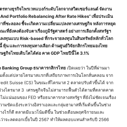
ตรทางธุรกิจไพรเวทแบงก์ระดับโลกจากสวิตเซอร์แลนด์ จัดงาน
And Portfolio Rebalancing After Rate Hikes” เพื่อประเมิน
าที่ชะลอลง ชี้จะเกิดความเปลี่ยนแปลงทางเศรษฐกิจ หลังการหยุด
ี่ยังคงต้องจับตาเรื่องภูมิรัฐศาสตร์ อย่างการเลือกตั้งสหรัฐฯ
งทุนแบบ Risk-based ที่กระจายลงทุนในสินทรัพย์หลักทั่วโลก
หุ้น และการลงทุนทางเลือก ด้านศูนย์วิจัยกสิกรไทยมองไทย
เศรษฐกิจไทยเติบโตได้ต่อ คาด GDP ไทยปีนี้โต 3.1%
e Banking Group ธนาคารกสิกรไทย
เปิดเผยว่า ในปีที่ผ่านมา
่มตั้งแต่ปลายไตรมาสแรกที่เสถียรภาพการเงินโลกสั่นคลอน จาก
edit Suisse (CS) ในขณะที่ไตรมาส 2 ตลาดปรับตัวขึ้นได้ จาก
มในช่วงไตรมาส 3 เศรษฐกิจจีนไม่สามารถฟื้นตัวได้ตามที่ตลาดคาด
ม่แน่นอนของ FED หรือธนาคารกลางสหรัฐฯ ที่ยังไม่ชัดเจนเรื่อง
วามขัดแย้งระหว่างอิสราเอลและกลุ่มฮามาสที่เริ่มต้นขึ้นในช่วง
่างไรก็ดี ตลาดมีแนวโน้มดีขึ้น ในช่วงเดือนพฤศจิกายนและ
ณว่าจะลดดอกเบี้ยในปี 2567 ทำให้ผลตอบแทนสำหรับปี 2566