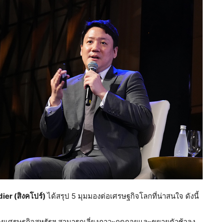
er (สิงคโปร์)
ได้สรุป 5 มุมมองต่อเศรษฐกิจโลกที่น่าสนใจ ดังนี้
ยเศรษฐกิจสหรัฐฯ สามารถเลี่ยงภาวะถดถอยและขยายตัวช้าลง