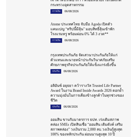
เจ้าฟ้าพัชรกิติยาภาฯ พร้อมหน่วยงานในสังกัด
กระทรวงอุตสาหกรรม
06/08/2026
การเงิน
Atome ประเทศไทย จับมือ Agoda เปิดตัว
แคมเปญ “ทริปนี้มีลุ้น” มอบสิทธิ์ลุ้นเข้าพัก
โรงแรมหรู พร้อมผ่อน 0% ได้ 3 งวด**
06/08/2026
การเงิน
กรุงเทพประกันภัย จัดเสวนาประกันภัยให้แก่
ตัวแทนและนายหน้าประกันวินาศภัยเสริม
ศักยภาพธุรกิจประกันภัยให้แข็งแกร่งยิ่งขึ้น
06/08/2026
ประกัน
อลิอันซ์ อยุธยา คว้ารางวัล Trusted Life Partner
Award ในงาน Brand Inside Awards 2026 ตอกย้ำ
ความมุ่งมั่นในการเคียงข้างลูกค้าในทุกช่วงของ
ชีวิต
06/08/2026
ประกัน
ออมสิน ขานรับมาตรการ ธปท. เร่งเติมสภาพ
คล่อง SMEs เปิดสินเชื่อ “ออมสิน เติมตังค์ เสริม
สภาพคล่อง” วงเงินรวม 2,000 ลบ.วงเงินกู้สูงสุด
100% ของหลักประกัน ผ่อนนานสูงสุด 10 ปี