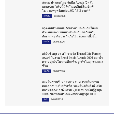
Atome ประเทศไทย จับมือ Agoda เปิดตัว
แคมเปญ “ทริปนี้มีลุ้น” มอบสิทธิ์ลุ้นเข้าพัก
โรงแรมหรู พร้อมผ่อน 0% ได้ 3 งวด**
06/08/2026
การเงิน
กรุงเทพประกันภัย จัดเสวนาประกันภัยให้แก่
ตัวแทนและนายหน้าประกันวินาศภัยเสริม
ศักยภาพธุรกิจประกันภัยให้แข็งแกร่งยิ่งขึ้น
06/08/2026
ประกัน
อลิอันซ์ อยุธยา คว้ารางวัล Trusted Life Partner
Award ในงาน Brand Inside Awards 2026 ตอกย้ำ
ความมุ่งมั่นในการเคียงข้างลูกค้าในทุกช่วงของ
ชีวิต
06/08/2026
ประกัน
ออมสิน ขานรับมาตรการ ธปท. เร่งเติมสภาพ
คล่อง SMEs เปิดสินเชื่อ “ออมสิน เติมตังค์ เสริม
สภาพคล่อง” วงเงินรวม 2,000 ลบ.วงเงินกู้สูงสุด
100% ของหลักประกัน ผ่อนนานสูงสุด 10 ปี
06/08/2026
SME