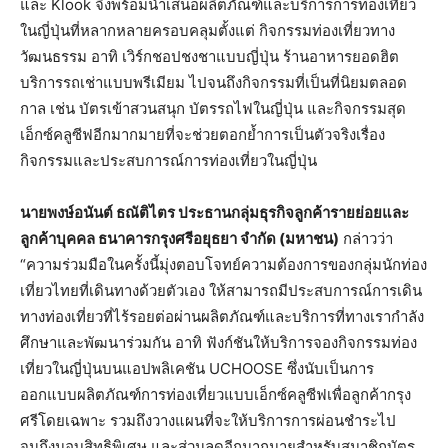
และ Klook จึงพร้อมนำเสนอผลิตภัณฑ์และบริการการท่องเที่ยว
ในญี่ปุ่นที่หลากหลายครอบคลุมตั้งแต่ กิจกรรมท่องเที่ยวทาง
วัฒนธรรม อาทิ เวิร์กชอปชงชาแบบญี่ปุ่น ร้านอาหารยอดฮิต
บริการรถเช่าแบบพรีเมียม ไปจนถึงกิจกรรมที่เป็นที่นิยมตลอด
กาล เช่น บัตรเข้าสวนสนุก บัตรรถไฟในญี่ปุ่น และกิจกรรมสุด
เอ็กซ์คลูซีฟอีกมากมายที่จะช่วยตอกย้ำการเป็นตัวจริงเรื่อง
กิจกรรมและประสบการณ์การท่องเที่ยวในญี่ปุ่น
นายพงษ์อนันต์ ธณัติไตร ประธานกลุ่มธุรกิจลูกค้ารายย่อยและ
ลูกค้าบุคคล ธนาคารกรุงศรีอยุธยา จำกัด (มหาชน)
กล่าวว่า
“ความร่วมมือในครั้งนี้มุ่งตอบโจทย์ความต้องการของกลุ่มนักท่อง
เที่ยวไทยที่เดินทางด้วยตัวเอง ให้สามารถมีประสบการณ์การเดิน
ทางท่องเที่ยวที่ไร้รอยต่อผ่านผลิตภัณฑ์และบริการที่ทางเรากำลัง
ศึกษาและพัฒนาร่วมกัน อาทิ ฟังก์ชันให้บริการจองกิจกรรมท่อง
เที่ยวในญี่ปุ่นบนแอปพลิเคชัน UCHOOSE ซึ่งนับเป็นการ
ออกแบบผลิตภัณฑ์การท่องเที่ยวแบบเอ็กซ์คลูซีฟเพื่อลูกค้ากรุง
ศรีโดยเฉพาะ รวมถึงวางแผนที่จะให้บริการการผ่อนชำระไป
จนถึงมอบสิทธิพิเศษ และส่วนลดอีกมากมายสำหรับสมาชิกบัตร