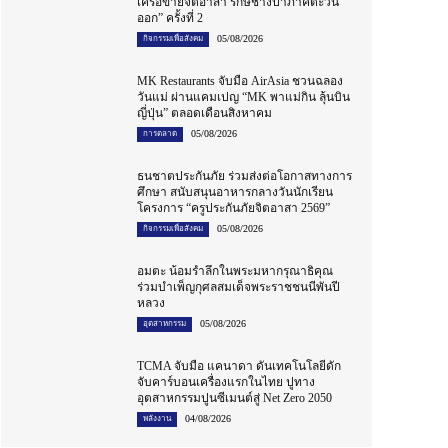
เครือข่ายจิตอาสา รักษ์ช้างป่าภาคตะวัน
ออก” ครั้งที่ 2
05/08/2026
กิจกรรมเพื่อสังคม
MK Restaurants จับมือ AirAsia ชวนฉลอง
วันแม่ ผ่านแคมเปญ “MK พาแม่กิน ลุ้นบิน
ญี่ปุ่น” ตลอดเดือนสิงหาคม
05/08/2026
การตลาด
ธนชาตประกันภัย ร่วมส่งต่อโอกาสทางการ
ศึกษา สนับสนุนอาหารกลางวันนักเรียน
โครงการ “ครูประกันภัยจิตอาสา 2569”
05/08/2026
กิจกรรมเพื่อสังคม
อมตะ น้อมรำลึกในพระมหากรุณาธิคุณ
ร่วมบำเพ็ญกุศลสมเด็จพระราชชนนีพันปี
หลวง
05/08/2026
อุตสาหกรรม
TCMA จับมือ แคนาดา ดันเทคโนโลยีดัก
จับคาร์บอนเครื่องแรกในไทย ปูทาง
อุตสาหกรรมปูนซีเมนต์สู่ Net Zero 2050
04/08/2026
พลังงาน