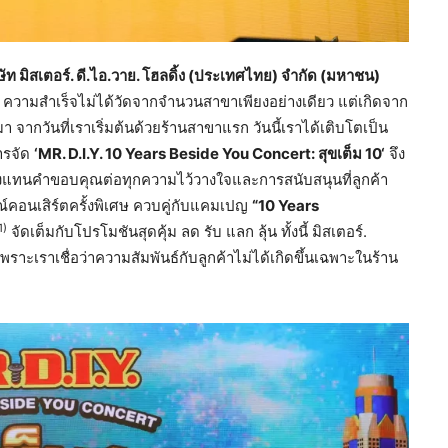
 มิสเตอร์. ดี.ไอ.วาย. โฮลดิ้ง (ประเทศไทย) จำกัด (มหาชน)
วาย. ความสำเร็จไม่ได้วัดจากจำนวนสาขาเพียงอย่างเดียว แต่เกิดจาก
 จากวันที่เราเริ่มต้นด้วยร้านสาขาแรก วันนี้เราได้เติบโตเป็น
ารจัด
‘MR. D.I.Y.
10
Years Beside You Concert:
สุขเต็ม 10
‘
จึง
ิ่งแทนคำขอบคุณต่อทุกความไว้วางใจและการสนับสนุนที่ลูกค้า
์คอนเสิร์ตครั้งพิเศษ ควบคู่กับแคมเปญ
“10
Years
1)
จัดเต็มกับโปรโมชันสุดคุ้ม ลด รับ แลก ลุ้น ทั้งนี้ มิสเตอร์.
ต เพราะเราเชื่อว่าความสัมพันธ์กับลูกค้าไม่ได้เกิดขึ้นเฉพาะในร้าน