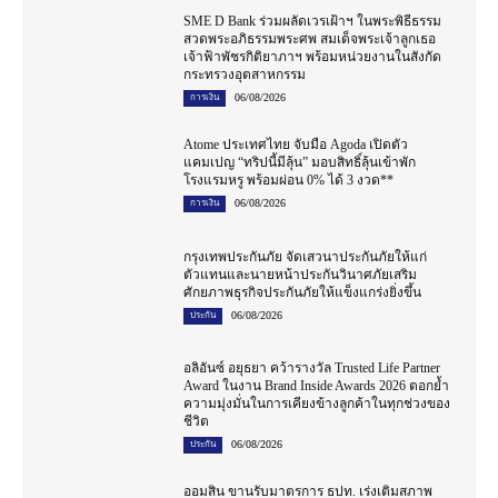
SME D Bank ร่วมผลัดเวรเฝ้าฯ ในพระพิธีธรรม
สวดพระอภิธรรมพระศพ สมเด็จพระเจ้าลูกเธอ
เจ้าฟ้าพัชรกิติยาภาฯ พร้อมหน่วยงานในสังกัด
กระทรวงอุตสาหกรรม
06/08/2026
การเงิน
Atome ประเทศไทย จับมือ Agoda เปิดตัว
แคมเปญ “ทริปนี้มีลุ้น” มอบสิทธิ์ลุ้นเข้าพัก
โรงแรมหรู พร้อมผ่อน 0% ได้ 3 งวด**
06/08/2026
การเงิน
กรุงเทพประกันภัย จัดเสวนาประกันภัยให้แก่
ตัวแทนและนายหน้าประกันวินาศภัยเสริม
ศักยภาพธุรกิจประกันภัยให้แข็งแกร่งยิ่งขึ้น
06/08/2026
ประกัน
อลิอันซ์ อยุธยา คว้ารางวัล Trusted Life Partner
Award ในงาน Brand Inside Awards 2026 ตอกย้ำ
ความมุ่งมั่นในการเคียงข้างลูกค้าในทุกช่วงของ
ชีวิต
06/08/2026
ประกัน
ออมสิน ขานรับมาตรการ ธปท. เร่งเติมสภาพ