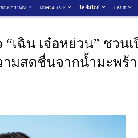
วดวงการเงิน
แวดวง SME
ไลฟ์สไตล์
Health
 “เฉิน เจ๋อหย่วน” ชวนเ
วามสดชื่นจากน้ำมะพร้าว