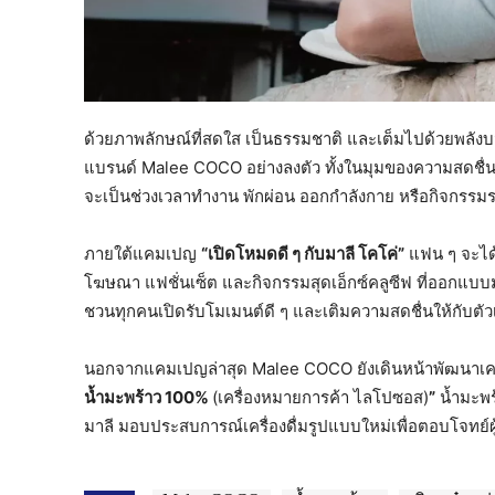
ด้วยภาพลักษณ์ที่สดใส เป็นธรรมชาติ และเต็มไปด้วยพลังบว
แบรนด์ Malee COCO อย่างลงตัว ทั้งในมุมของความสดชื่น
จะเป็นช่วงเวลาทำงาน พักผ่อน ออกกำลังกาย หรือกิจกร
ภายใต้แคมเปญ
“เปิดโหมดดี ๆ กับมาลี โคโค่”
แฟน ๆ จะได้
โฆษณา แฟชั่นเซ็ต และกิจกรรมสุดเอ็กซ์คลูซีฟ ที่ออกแบบมาเ
ชวนทุกคนเปิดรับโมเมนต์ดี ๆ และเติมความสดชื่นให้กับตัว
นอกจากแคมเปญล่าสุด Malee COCO ยังเดินหน้าพัฒนาเครื่อง
น้ำมะพร้าว 100%
(เครื่องหมายการค้า ไลโปซอส)
”
น้ำมะพร
มาลี มอบประสบการณ์เครื่องดื่มรูปแบบใหม่เพื่อตอบโจทย์ผู