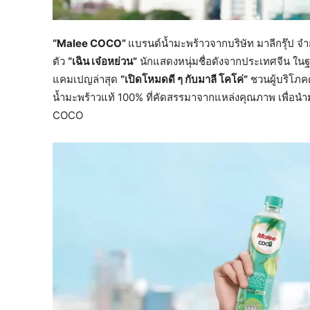
“Malee COCO”
แบรนด์น้ำมะพร้าวจากบริษัท มาลีกรุ๊ป จำ
ตัว
“เฉิน เจ๋อหย่วน”
นักแสดงหนุ่มชื่อดังจากประเทศจีน ใ
แคมเปญล่าสุด
“เปิดโหมดดี ๆ กับมาลี โคโค่”
ชวนผู้บริโภค
น้ำมะพร้าวแท้ 100% ที่คัดสรรมาจากแหล่งคุณภาพ เพื่อนำมา
COCO