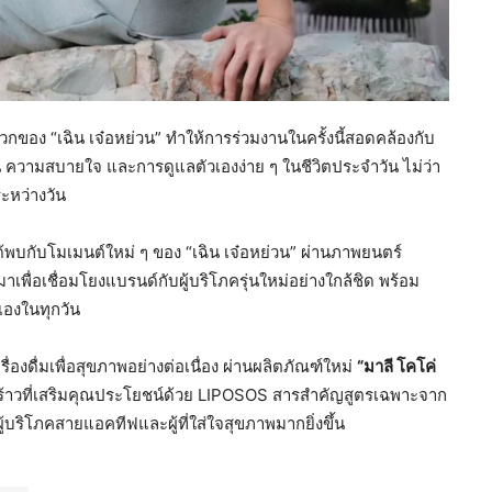
กของ “เฉิน เจ๋อหย่วน” ทำให้การร่วมงานในครั้งนี้สอดคล้องกับ
 ความสบายใจ และการดูแลตัวเองง่าย ๆ ในชีวิตประจำวัน ไม่ว่า
รมระหว่างวัน
พบกับโมเมนต์ใหม่ ๆ ของ “เฉิน เจ๋อหย่วน” ผ่านภาพยนตร์
พื่อเชื่อมโยงแบรนด์กับผู้บริโภครุ่นใหม่อย่างใกล้ชิด พร้อม
เองในทุกวัน
ดื่มเพื่อสุขภาพอย่างต่อเนื่อง ผ่านผลิตภัณฑ์ใหม่
“มาลี โคโค่
้าวที่เสริมคุณประโยชน์ด้วย LIPOSOS สารสำคัญสูตรเฉพาะจาก
้บริโภคสายแอคทีฟและผู้ที่ใส่ใจสุขภาพมากยิ่งขึ้น