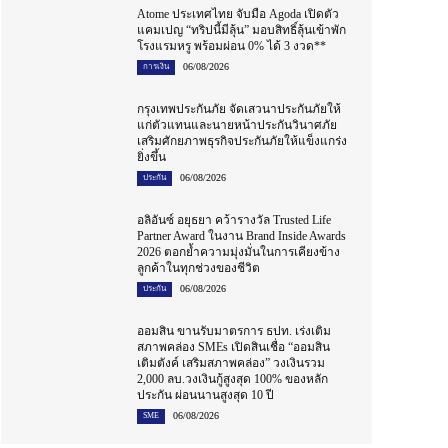
Atome ประเทศไทย จับมือ Agoda เปิดตัว
แคมเปญ “ทริปนี้มีลุ้น” มอบสิทธิ์ลุ้นเข้าพัก
โรงแรมหรู พร้อมผ่อน 0% ได้ 3 งวด**
06/08/2026
การเงิน
กรุงเทพประกันภัย จัดเสวนาประกันภัยให้
แก่ตัวแทนและนายหน้าประกันวินาศภัย
เสริมศักยภาพธุรกิจประกันภัยให้แข็งแกร่ง
ยิ่งขึ้น
06/08/2026
ประกัน
อลิอันซ์ อยุธยา คว้ารางวัล Trusted Life
Partner Award ในงาน Brand Inside Awards
2026 ตอกย้ำความมุ่งมั่นในการเคียงข้าง
ลูกค้าในทุกช่วงของชีวิต
06/08/2026
ประกัน
ออมสิน ขานรับมาตรการ ธปท. เร่งเติม
สภาพคล่อง SMEs เปิดสินเชื่อ “ออมสิน
เติมตังค์ เสริมสภาพคล่อง” วงเงินรวม
2,000 ลบ.วงเงินกู้สูงสุด 100% ของหลัก
ประกัน ผ่อนนานสูงสุด 10 ปี
06/08/2026
SME