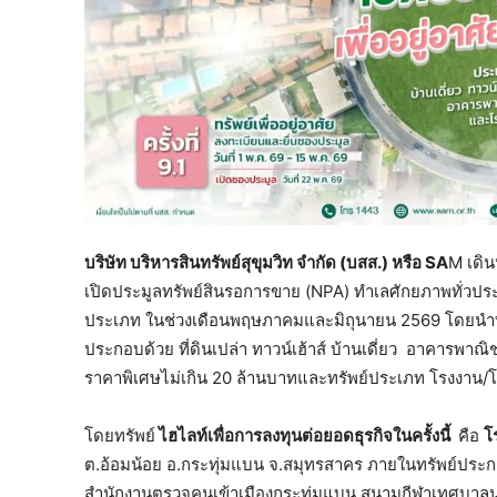
บริษัท บริหารสินทรัพย์สุขุมวิท จำกัด (บสส.) หรือ
SA
M เดิน
เปิดประมูลทรัพย์สินรอการขาย (NPA) ทำเลศักยภาพทั่วปร
ประเภท ในช่วงเดือนพฤษภาคมและมิถุนายน 2569 โดยนำทร
ประกอบด้วย ที่ดินเปล่า ทาวน์เฮ้าส์ บ้านเดี่ยว อาคารพาณ
ราคาพิเศษไม่เกิน 20 ล้านบาทและทรัพย์ประเภท โรงงาน/โกด
โดยทรัพย์
ไฮไลท์เพื่อการลงทุนต่อยอดธุรกิจในครั้งนี้
คือ
โ
ต.อ้อมน้อย อ.กระทุ่มแบน จ.สมุทรสาคร ภายในทรัพย์ประกอ
สำนักงานตรวจคนเข้าเมืองกระทุ่มแบน สนามกีฬาเทศบาลน