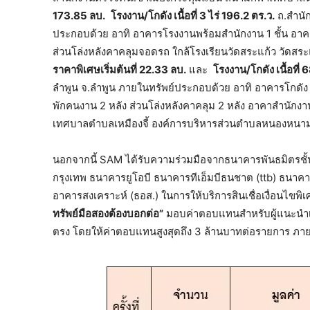
173.85 ลบ.
โรงงาน/โกดัง เนื้อที่ 3 ไร่ 196.2 ตร.ว.
ถ.สำนัก
ประกอบด้วย อาทิ อาคารโรงงานพร้อมสำนักงาน 1 ชั้น อาคารส
ส่วนโล่งหลังคาคลุมจอดรถ ใกล้โรงเรียนวัดสระแก้ว วัดสร
ราคาพิเศษเริ่มต้นที่ 22.33 ลบ.
และ
โรงงาน/โกดัง เนื้อที่ 
ลำพูน จ.ลำพูน ภายในทรัพย์ประกอบด้วย อาทิ อาคารโกดัง 4 ห
พักคนงาน 2 หลัง ส่วนโล่งหลังคาคลุม 2 หลัง อาคาสำนักงา
เทศบาลตำบลเหมืองจี้ องค์การบริหารส่วนตำบลหนองหน
นอกจากนี้ SAM ได้รับความร่วมมือจากธนาคารพันธมิตรชั้นนำ
กรุงเทพ ธนาคารยูโอบี ธนาคารทีเอ็มบีธนชาต (ttb) ธนา
อาคารสงเคราะห์ (ธอส.) ในการให้บริการสินเชื่อเงื่อนไขพ
ทรัพย์มือสองต้องบอกต่อ”
มอบค่าตอบแทนสำหรับผู้แนะนำเพื
ตรง โดยให้ค่าตอบแทนสูงสุดถึง 3 ล้านบาทต่อรายการ ภายใ