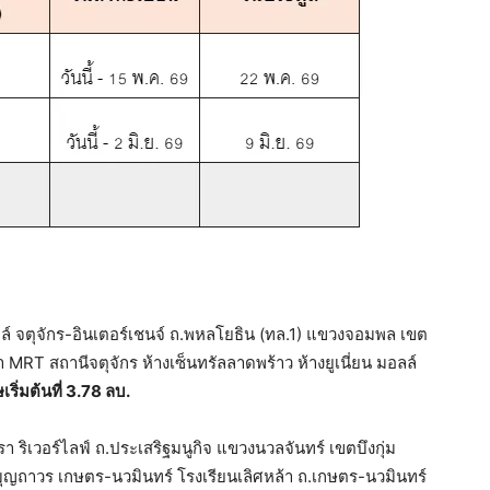
ิลล์ จตุจักร-อินเตอร์เชนจ์ ถ.พหลโยธิน (ทล.1) แขวงจอมพล เขต
MRT สถานีจตุจักร ห้างเซ็นทรัลลาดพร้าว ห้างยูเนี่ยน มอลล์
ริ่มต้นที่
3.78 ลบ.
า ริเวอร์ไลฟ์ ถ.ประเสริฐมนูกิจ แขวงนวลจันทร์ เขตบึงกุ่ม
้างบุญถาวร เกษตร-นวมินทร์ โรงเรียนเลิศหล้า ถ.เกษตร-นวมินทร์