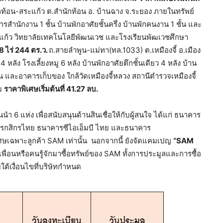
ท้อน-สระแก้ว ต.สำนักท้อน อ. บ้านฉาง จ.ระยอง ภายในทรัพย์
ำนักงาน 1 ชั้น บ้านพักอาศัยชั้นครึ่ง บ้านพักคนงาน 1 ชั้น และ
ะแก้ว วิทยาลัยเทคโนโลยีพัฒนเวช และโรงเรียนพัฒเวชศึกษา
68 ไร่ 244 ตร.ว.
ถ.สายลำพูน-แม่ทา(ทล.1033) ต.เหมืองจี้ อ.เมือง
ลัง โรงเลี้ยงหมู 6 หลัง บ้านพักอาศัยตึกชั้นเดียว 4 หลัง บ้าน
น และอาคารเก็บของ ใกล้วัดเหมืองจี้หลวง สถานีตำรวจเหมืองจี้
าม
ราคาพิเศษเริ่มต้นที่ 41.27 ลบ.
 6 แห่ง เพื่อสนับสนุนด้านสินเชื่อให้กับผู้สนใจ ได้แก่ ธนาคาร
คารกสิกรไทย ธนาคารซีไอเอ็มบี ไทย และธนาคาร
ิเศษเฉพาะลูกค้า SAM เท่านั้น นอกจากนี้ ยังจัดแคมเปญ
“
SAM
่อนหรือคนรู้จักมาซื้อทรัพย์ของ SAM ทั้งการประมูลและการซื้อ
ต้เงื่อนไขที่บริษัทกำหนด