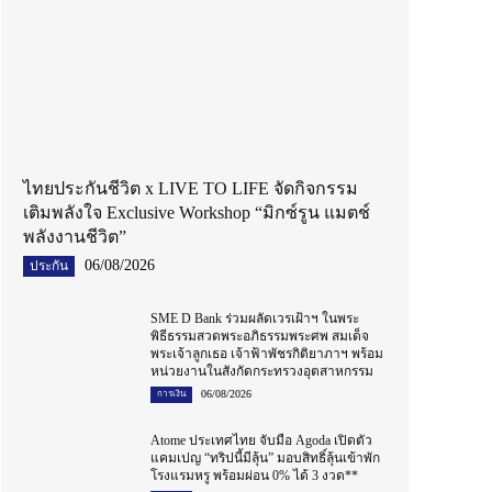
ไทยประกันชีวิต x LIVE TO LIFE จัดกิจกรรม
เติมพลังใจ Exclusive Workshop “มิกซ์รูน แมตช์
พลังงานชีวิต”
06/08/2026
ประกัน
SME D Bank ร่วมผลัดเวรเฝ้าฯ ในพระ
พิธีธรรมสวดพระอภิธรรมพระศพ สมเด็จ
พระเจ้าลูกเธอ เจ้าฟ้าพัชรกิติยาภาฯ พร้อม
หน่วยงานในสังกัดกระทรวงอุตสาหกรรม
06/08/2026
การเงิน
Atome ประเทศไทย จับมือ Agoda เปิดตัว
แคมเปญ “ทริปนี้มีลุ้น” มอบสิทธิ์ลุ้นเข้าพัก
โรงแรมหรู พร้อมผ่อน 0% ได้ 3 งวด**