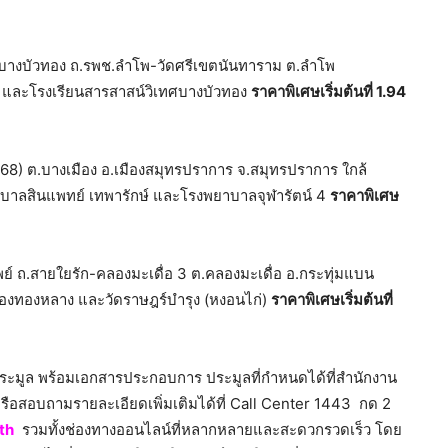
ิช บางบัวทอง ถ.รพช.ลำโพ-วัดศรีเขตนันทาราม ต.ลำโพ
พ และโรงเรียนสารสาสน์วิเทศบางบัวทอง
ราคาพิเศษเริ่มต้นที่ 1.94
ล.3268) ต.บางเมือง อ.เมืองสมุทรปราการ จ.สมุทรปราการ ใกล้
าบาลสินแพทย์ เทพารักษ์ และโรงพยาบาลจุฬารัตน์ 4
ราคาพิเศษ
ิพย์ ถ.สายใยรัก-คลองมะเดื่อ 3 ต.คลองมะเดื่อ อ.กระทุ่มแบน
องทองหลาง และวัดราษฎร์บำรุง (หงอนไก่)
ราคาพิเศษเริ่มต้นที่
งประมูล พร้อมเอกสารประกอบการ ประมูลที่กำหนดได้ที่สำนักงาน
รือสอบถามรายละเอียดเพิ่มเติมได้ที่ Call Center 1443 กด 2
th
รวมทั้งช่องทางออนไลน์ที่หลากหลายและสะดวกรวดเร็ว โดย