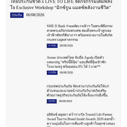
ไทยประกันชีวิต x LIVE TO LIFE จัดกิจกรรมเติมพลัง
ใจ Exclusive Workshop “มิกซ์รูน แมตช์พลังงานชีวิต”
06/08/2026
ประกัน
SME D Bank ร่วมผลัดเวรเฝ้าฯ ในพระพิธีธรรม
สวดพระอภิธรรมพระศพ สมเด็จพระเจ้าลูกเธอ
เจ้าฟ้าพัชรกิติยาภาฯ พร้อมหน่วยงานในสังกัด
กระทรวงอุตสาหกรรม
06/08/2026
การเงิน
Atome ประเทศไทย จับมือ Agoda เปิดตัว
แคมเปญ “ทริปนี้มีลุ้น” มอบสิทธิ์ลุ้นเข้าพัก
โรงแรมหรู พร้อมผ่อน 0% ได้ 3 งวด**
06/08/2026
การเงิน
กรุงเทพประกันภัย จัดเสวนาประกันภัยให้แก่
ตัวแทนและนายหน้าประกันวินาศภัยเสริม
ศักยภาพธุรกิจประกันภัยให้แข็งแกร่งยิ่งขึ้น
06/08/2026
ประกัน
อลิอันซ์ อยุธยา คว้ารางวัล Trusted Life Partner
Award ในงาน Brand Inside Awards 2026 ตอกย้ำ
ความมุ่งมั่นในการเคียงข้างลูกค้าในทุกช่วงของ