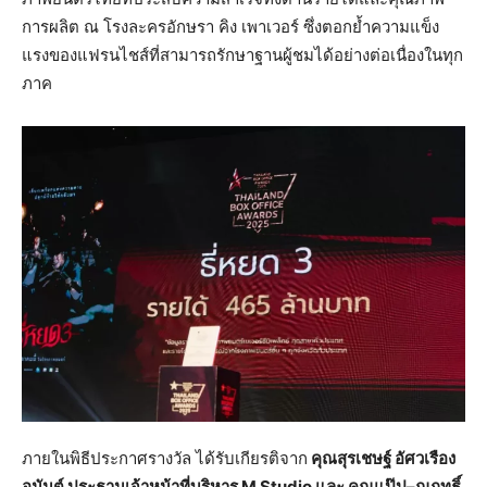
การผลิต ณ โรงละครอักษรา คิง เพาเวอร์ ซึ่งตอกย้ำความแข็ง
แรงของแฟรนไชส์ที่สามารถรักษาฐานผู้ชมได้อย่างต่อเนื่องในทุก
ภาค
ภายในพิธีประกาศรางวัล ได้รับเกียรติจาก
คุณสุรเชษฐ์ อัศวเรือง
อนันต์ ประธานเจ้าหน้าที่บริหาร
M Studio และ คุณแป๊ป–ณฤทธิ์