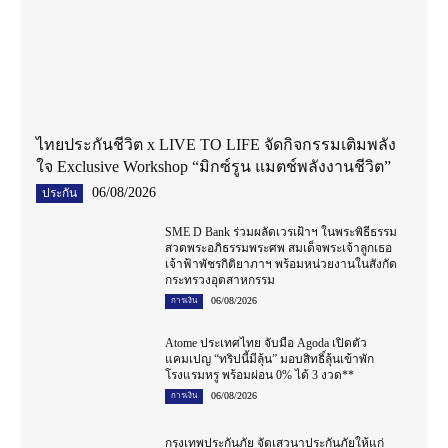
ไทยประกันชีวิต x LIVE TO LIFE จัดกิจกรรมเติมพลัง
ใจ Exclusive Workshop “มิกซ์รูน แมตช์พลังงานชีวิต”
06/08/2026
ประกัน
SME D Bank ร่วมผลัดเวรเฝ้าฯ ในพระพิธีธรรม
สวดพระอภิธรรมพระศพ สมเด็จพระเจ้าลูกเธอ
เจ้าฟ้าพัชรกิติยาภาฯ พร้อมหน่วยงานในสังกัด
กระทรวงอุตสาหกรรม
06/08/2026
การเงิน
Atome ประเทศไทย จับมือ Agoda เปิดตัว
แคมเปญ “ทริปนี้มีลุ้น” มอบสิทธิ์ลุ้นเข้าพัก
โรงแรมหรู พร้อมผ่อน 0% ได้ 3 งวด**
06/08/2026
การเงิน
กรุงเทพประกันภัย จัดเสวนาประกันภัยให้แก่