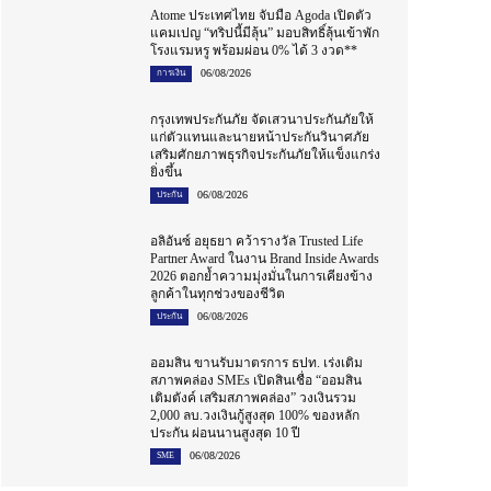
Atome ประเทศไทย จับมือ Agoda เปิดตัว
แคมเปญ “ทริปนี้มีลุ้น” มอบสิทธิ์ลุ้นเข้าพัก
โรงแรมหรู พร้อมผ่อน 0% ได้ 3 งวด**
06/08/2026
การเงิน
กรุงเทพประกันภัย จัดเสวนาประกันภัยให้
แก่ตัวแทนและนายหน้าประกันวินาศภัย
เสริมศักยภาพธุรกิจประกันภัยให้แข็งแกร่ง
ยิ่งขึ้น
06/08/2026
ประกัน
อลิอันซ์ อยุธยา คว้ารางวัล Trusted Life
Partner Award ในงาน Brand Inside Awards
2026 ตอกย้ำความมุ่งมั่นในการเคียงข้าง
ลูกค้าในทุกช่วงของชีวิต
06/08/2026
ประกัน
ออมสิน ขานรับมาตรการ ธปท. เร่งเติม
สภาพคล่อง SMEs เปิดสินเชื่อ “ออมสิน
เติมตังค์ เสริมสภาพคล่อง” วงเงินรวม
2,000 ลบ.วงเงินกู้สูงสุด 100% ของหลัก
ประกัน ผ่อนนานสูงสุด 10 ปี
06/08/2026
SME