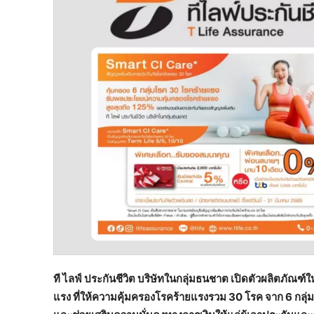
ที ไลฟ์ ประกันชีวิต บริษัทในกลุ่มธนชาต เปิดตัวผลิตภัณฑ์ให
แรง ที่ให้ความคุ้มครองโรคร้ายแรงรวม 30 โรค จาก 6 กลุ่ม