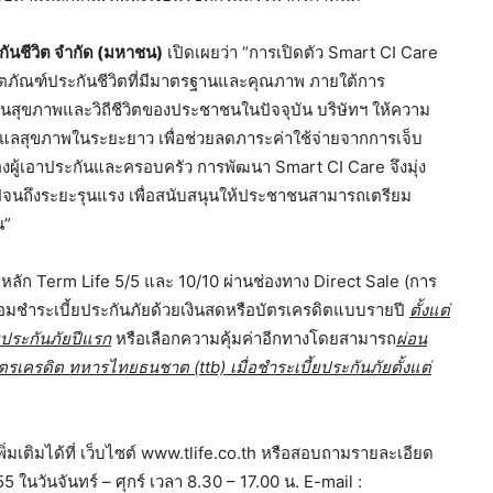
ะกันชีวิต จำกัด (มหาชน)
เปิดเผยว่า “การเปิดตัว Smart CI Care
ผลิตภัณฑ์ประกันชีวิตที่มีมาตรฐานและคุณภาพ ภายใต้การ
สุขภาพและวิถีชีวิตของประชาชนในปัจจุบัน บริษัทฯ ให้ความ
ูแลสุขภาพในระยะยาว เพื่อช่วยลดภาระค่าใช้จ่ายจากการเจ็บ
งผู้เอาประกันและครอบครัว การพัฒนา Smart CI Care จึงมุ่ง
ไปจนถึงระยะรุนแรง เพื่อสนับสนุนให้ประชาชนสามารถเตรียม
น”
ญญาหลัก Term Life 5/5 และ 10/10 ผ่านช่องทาง Direct Sale (การ
มชำระเบี้ยประกันภัยด้วยเงินสดหรือบัตรเครดิตแบบรายปี
ตั้งแต่
ยประกันภัยปีแรก
หรือเลือกความคุ้มค่าอีกทางโดยสามารถ
ผ่อน
นบัตรเครดิต ทหารไทยธนชาต (
ttb) เมื่อชำระเบี้ยประกันภัยตั้งแต่
ิ่มเติมได้ที่ เว็บไซต์ www.tlife.co.th หรือสอบถามรายละเอียด
 ในวันจันทร์ – ศุกร์ เวลา 8.30 – 17.00 น. E-mail :