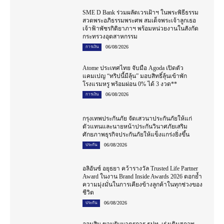
SME D Bank ร่วมผลัดเวรเฝ้าฯ ในพระพิธีธรรม
สวดพระอภิธรรมพระศพ สมเด็จพระเจ้าลูกเธอ
เจ้าฟ้าพัชรกิติยาภาฯ พร้อมหน่วยงานในสังกัด
กระทรวงอุตสาหกรรม
06/08/2026
การเงิน
Atome ประเทศไทย จับมือ Agoda เปิดตัว
แคมเปญ “ทริปนี้มีลุ้น” มอบสิทธิ์ลุ้นเข้าพัก
โรงแรมหรู พร้อมผ่อน 0% ได้ 3 งวด**
06/08/2026
การเงิน
กรุงเทพประกันภัย จัดเสวนาประกันภัยให้แก่
ตัวแทนและนายหน้าประกันวินาศภัยเสริม
ศักยภาพธุรกิจประกันภัยให้แข็งแกร่งยิ่งขึ้น
06/08/2026
ประกัน
อลิอันซ์ อยุธยา คว้ารางวัล Trusted Life Partner
Award ในงาน Brand Inside Awards 2026 ตอกย้ำ
ความมุ่งมั่นในการเคียงข้างลูกค้าในทุกช่วงของ
ชีวิต
06/08/2026
ประกัน