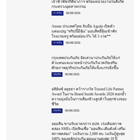
เจ้าฟ้าพัชรกิติยาภาฯ พร้อมหน่วยงานในสังกัด
กระทรวงอุตสาหกรรม
06/08/2026
การเงิน
Atome ประเทศไทย จับมือ Agoda เปิดตัว
แคมเปญ “ทริปนี้มีลุ้น” มอบสิทธิ์ลุ้นเข้าพัก
โรงแรมหรู พร้อมผ่อน 0% ได้ 3 งวด**
06/08/2026
การเงิน
กรุงเทพประกันภัย จัดเสวนาประกันภัยให้แก่
ตัวแทนและนายหน้าประกันวินาศภัยเสริม
ศักยภาพธุรกิจประกันภัยให้แข็งแกร่งยิ่งขึ้น
06/08/2026
ประกัน
อลิอันซ์ อยุธยา คว้ารางวัล Trusted Life Partner
Award ในงาน Brand Inside Awards 2026 ตอกย้ำ
ความมุ่งมั่นในการเคียงข้างลูกค้าในทุกช่วงของ
ชีวิต
06/08/2026
ประกัน
ออมสิน ขานรับมาตรการ ธปท. เร่งเติมสภาพ
คล่อง SMEs เปิดสินเชื่อ “ออมสิน เติมตังค์ เสริม
สภาพคล่อง” วงเงินรวม 2,000 ลบ.วงเงินกู้สูงสุด
100% ของหลักประกัน ผ่อนนานสูงสุด 10 ปี