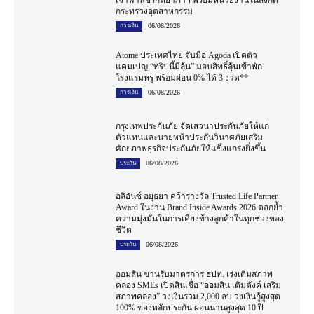
เจ้าฟ้าพัชรกิติยาภาฯ พร้อมหน่วยงานในสังกัด
กระทรวงอุตสาหกรรม
06/08/2026
การเงิน
Atome ประเทศไทย จับมือ Agoda เปิดตัว
แคมเปญ “ทริปนี้มีลุ้น” มอบสิทธิ์ลุ้นเข้าพัก
โรงแรมหรู พร้อมผ่อน 0% ได้ 3 งวด**
06/08/2026
การเงิน
กรุงเทพประกันภัย จัดเสวนาประกันภัยให้แก่
ตัวแทนและนายหน้าประกันวินาศภัยเสริม
ศักยภาพธุรกิจประกันภัยให้แข็งแกร่งยิ่งขึ้น
06/08/2026
ประกัน
อลิอันซ์ อยุธยา คว้ารางวัล Trusted Life Partner
Award ในงาน Brand Inside Awards 2026 ตอกย้ำ
ความมุ่งมั่นในการเคียงข้างลูกค้าในทุกช่วงของ
ชีวิต
06/08/2026
ประกัน
ออมสิน ขานรับมาตรการ ธปท. เร่งเติมสภาพ
คล่อง SMEs เปิดสินเชื่อ “ออมสิน เติมตังค์ เสริม
สภาพคล่อง” วงเงินรวม 2,000 ลบ.วงเงินกู้สูงสุด
100% ของหลักประกัน ผ่อนนานสูงสุด 10 ปี