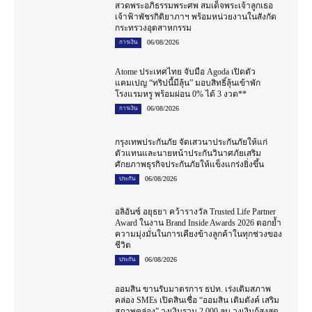
สวดพระอภิธรรมพระศพ สมเด็จพระเจ้าลูกเธอ
เจ้าฟ้าพัชรกิติยาภาฯ พร้อมหน่วยงานในสังกัด
กระทรวงอุตสาหกรรม
06/08/2026
การเงิน
Atome ประเทศไทย จับมือ Agoda เปิดตัว
แคมเปญ “ทริปนี้มีลุ้น” มอบสิทธิ์ลุ้นเข้าพัก
โรงแรมหรู พร้อมผ่อน 0% ได้ 3 งวด**
06/08/2026
การเงิน
กรุงเทพประกันภัย จัดเสวนาประกันภัยให้แก่
ตัวแทนและนายหน้าประกันวินาศภัยเสริม
ศักยภาพธุรกิจประกันภัยให้แข็งแกร่งยิ่งขึ้น
06/08/2026
ประกัน
อลิอันซ์ อยุธยา คว้ารางวัล Trusted Life Partner
Award ในงาน Brand Inside Awards 2026 ตอกย้ำ
ความมุ่งมั่นในการเคียงข้างลูกค้าในทุกช่วงของ
ชีวิต
06/08/2026
ประกัน
ออมสิน ขานรับมาตรการ ธปท. เร่งเติมสภาพ
คล่อง SMEs เปิดสินเชื่อ “ออมสิน เติมตังค์ เสริม
สภาพคล่อง” วงเงินรวม 2,000 ลบ.วงเงินกู้สูงสุด