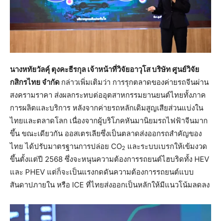
นางหทัยวัลคุ์ ตุงคะธีรกุล
เจ้าหน้าที่วิจัยอาวุโส
บริษัท ศูนย์วิจัย
กสิกรไทย จำกัด
กล่าวเพิ่มเติมว่า การรุกตลาดของค่ายรถจีนผ่าน
สงครามราคา ส่งผลกระทบต่ออุตสาหกรรมยานยนต์ไทยทั้งภาค
การผลิตและบริการ หลังจากค่ายรถหลักเดิมสูญเสียส่วนแบ่งใน
ไทยและตลาดโลก เนื่องจากผู้บริโภคหันมานิยมรถไฟฟ้าจีนมาก
ขึ้น ขณะเดียวกัน ออสเตรเลียซึ่งเป็นตลาดส่งออกรถสำคัญของ
ไทย ได้ปรับมาตรฐานการปล่อย CO
และระบบเบรกให้เข้มงวด
2
ขึ้นตั้งแต่ปี 2568 ซึ่งจะหนุนความต้องการรถยนต์ไฮบริดทั้ง HEV
และ PHEV แต่ก็จะเป็นแรงกดดันความต้องการรถยนต์แบบ
สันดาปภายใน หรือ ICE ที่ไทยส่งออกเป็นหลักให้มีแนวโน้มลดลง