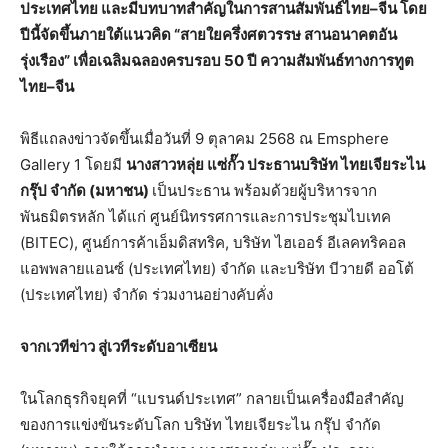
ประเทศไทย และมีบทบาทสำคัญในการสานสัมพันธ์ไทย–จีน โดย
ปีนี้จัดขึ้นภายใต้แนวคิด “สายใยครึ่งศตวรรษ สานอนาคตอัน
รุ่งเรือง” เพื่อเฉลิมฉลองครบรอบ 50 ปี ความสัมพันธ์ทางการทูต
ไทย–จีน
พิธีแถลงข่าวจัดขึ้นเมื่อวันที่ 9 ตุลาคม 2568 ณ Emsphere
Gallery 1 โดยมี
นางสาวหลุ่ย แซ่กั๊ว ประธานบริษัท ไทยเจียระไน
กรุ๊ป จำกัด (มหาชน)
เป็นประธาน พร้อมด้วยผู้บริหารจาก
พันธมิตรหลัก ได้แก่ ศูนย์นิทรรศการและการประชุมไบเทค
(BITEC), ศูนย์การค้าเอ็มดิสทริค, บริษัท ไฮเออร์ อีเลคทริคอล
แอพพลายแอนซ์ (ประเทศไทย) จำกัด และบริษัท บีวายดี ออโต้
(ประเทศไทย) จำกัด ร่วมงานอย่างคับคั่ง
จากเวทีข่าว สู่เวทีระดับอาเซียน
ในโลกธุรกิจยุคที่ “แบรนด์ประเทศ” กลายเป็นเครื่องมือสำคัญ
ของการแข่งขันระดับโลก บริษัท ไทยเจียระไน กรุ๊ป จำกัด