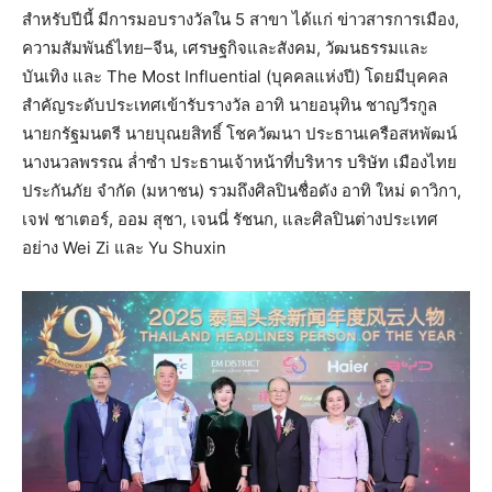
สำหรับปีนี้ มีการมอบรางวัลใน 5 สาขา ได้แก่ ข่าวสารการเมือง,
ความสัมพันธ์ไทย–จีน, เศรษฐกิจและสังคม, วัฒนธรรมและ
บันเทิง และ The Most Influential (บุคคลแห่งปี) โดยมีบุคคล
สำคัญระดับประเทศเข้ารับรางวัล อาทิ นายอนุทิน ชาญวีรกูล
นายกรัฐมนตรี นายบุณยสิทธิ์ โชควัฒนา ประธานเครือสหพัฒน์
นางนวลพรรณ ล่ำซำ ประธานเจ้าหน้าที่บริหาร บริษัท เมืองไทย
ประกันภัย จำกัด (มหาชน) รวมถึงศิลปินชื่อดัง อาทิ ใหม่ ดาวิกา,
เจฟ ชาเตอร์, ออม สุชา, เจนนี่ รัชนก, และศิลปินต่างประเทศ
อย่าง Wei Zi และ Yu Shuxin