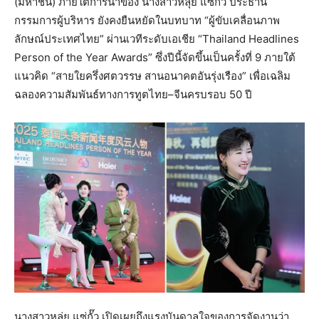
(มหาชน) ภายใต้การนำของ นางสาวหลุ่ย แซ่กั๊ว ประธาน
กรรมการผู้บริหาร ยังคงยืนหยัดในบทบาท “ผู้ขับเคลื่อนภาพ
ลักษณ์ประเทศไทย” ผ่านเวทีระดับเอเชีย “Thailand Headlines
Person of the Year Awards” ซึ่งปีนี้จัดขึ้นเป็นครั้งที่ 9 ภายใต้
แนวคิด “สายใยครึ่งศตวรรษ สานอนาคตอันรุ่งเรือง” เพื่อเฉลิม
ฉลองความสัมพันธ์ทางการทูตไทย–จีนครบรอบ 50 ปี
นางสาวหลุ่ย แซ่กั๊ว เปิดเผยถึงแรงบันดาลใจของการจัดงานว่า