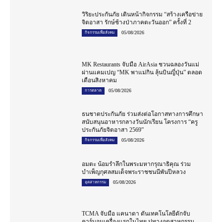
วิริยะประกันภัย เดินหน้ากิจกรรม “สร้างเครือข่าย
จิตอาสา รักษ์ช้างป่าภาคตะวันออก” ครั้งที่ 2
05/08/2026
กิจกรรมเพื่อสังคม
MK Restaurants จับมือ AirAsia ชวนฉลองวันแม่
ผ่านแคมเปญ “MK พาแม่กิน ลุ้นบินญี่ปุ่น” ตลอด
เดือนสิงหาคม
05/08/2026
การตลาด
ธนชาตประกันภัย ร่วมส่งต่อโอกาสทางการศึกษา
สนับสนุนอาหารกลางวันนักเรียน โครงการ “ครู
ประกันภัยจิตอาสา 2569”
05/08/2026
กิจกรรมเพื่อสังคม
อมตะ น้อมรำลึกในพระมหากรุณาธิคุณ ร่วม
บำเพ็ญกุศลสมเด็จพระราชชนนีพันปีหลวง
05/08/2026
อุตสาหกรรม
TCMA จับมือ แคนาดา ดันเทคโนโลยีดักจับ
คาร์บอนเครื่องแรกในไทย ปูทางอุตสาหกรรม