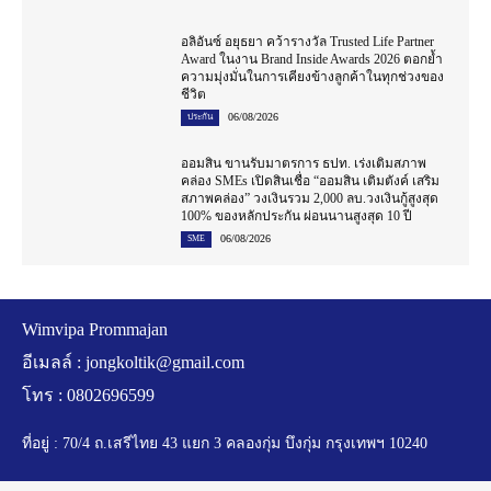
อลิอันซ์ อยุธยา คว้ารางวัล Trusted Life Partner
Award ในงาน Brand Inside Awards 2026 ตอกย้ำ
ความมุ่งมั่นในการเคียงข้างลูกค้าในทุกช่วงของ
ชีวิต
06/08/2026
ประกัน
ออมสิน ขานรับมาตรการ ธปท. เร่งเติมสภาพ
คล่อง SMEs เปิดสินเชื่อ “ออมสิน เติมตังค์ เสริม
สภาพคล่อง” วงเงินรวม 2,000 ลบ.วงเงินกู้สูงสุด
100% ของหลักประกัน ผ่อนนานสูงสุด 10 ปี
06/08/2026
SME
Wimvipa Prommajan
อีเมลล์ :
jongkoltik@gmail.com
โทร : 0802696599
ที่อยู่ : 70/4 ถ.เสรีไทย 43 แยก 3 คลองกุ่ม บึงกุ่ม กรุงเทพฯ 10240