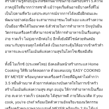
สร้างความรู้สึกอบอุ่นใกล้ชิดกันมากขึ้นภายในครอบครัว 5.ความ
ภาคภูมิใจที่มากกว่ารสชาติ แม้ว่าจุดเริ่มต้นอาจมีบางครั้งที่ไม่
เป็นไปตามที่หวัง แต่ประสบการณ์จากการได้ลงมือฝึกฝนและ
พัฒนาอย่างต่อเนื่อง จะสามารถเอาชนะใจตัวเอง และสร้างความ
เป็นมืออาชีพได้ในอนาคต 6.ตัวช่วยในการทำอาหาร ปัจจุบันมีน
วัตกรรมเครื่องครัวที่สามารถช่วยให้การทำอาหารเป็นเรื่องสนุก
ง่าย รวดเร็ว ไม่ยุ่งยากอีกต่อไป อีกทั้งยังมีดีไซน์สวยทันสมัย
เหมาะกับทุกเจนทุกไลฟ์สไตล์ เป็นแรงกระตุ้นให้อยากเข้าครัวทำ
อาหารและแชร์โมเม้นท์แห่งความสุขในโลกโซเชียลมีเดีย
ทั้งนี้ ไมเร็กซ์ (ประเทศไทย) ยังคงเดินหน้าสร้างกระแส Home
Cooking ให้ฟีเวอร์ตลอดกาล ด้วยแคมเปญ ‘EASY COOKING
BY MEYER’ พร้อมบุกตลาดเครื่องครัวไทยที่มีมูลค่าไม่ต่ำกว่า
3.5 หมื่นล้านบาท ด้วยการส่งต่อแรงบันดาลใจในการเข้าครัว
สร้างโมเม้นท์แห่งความสุข สนุก อบอุ่น ให้การทำอาหารเป็นเรื่อง
ง่าย สะดวก รวดเร็ว ปลอดภัย ได้สุขภาพดี ภายใต้แนวคิด If you
cook, you’re chef พร้อมเปิดตัวความอัจฉริยะของนวัตกรรม
เครื่องครัวคุณภาพจากแบรนด์ MEYER พร้อมกัน 2 รุ่น ได้แก่