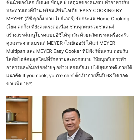
ชั้นนำของโลก เปิดเผยข้อมูล 6 เหตุผลของคนชอบทำอาหารรับ
ประทานเองที่บ้าน พร้อมเสิร์ฟไอเดีย ‘EASY COOKING BY
MEYER’ (อีซี่ คุกกิ้ง บาย ไมย์เออร์) รับกระแส Home Cooking
(โฮม คุกกิ้ง) ที่ยังคงแรงต่อเนื่อง ชวนทุกคนร่วมชาเลนจ์
สร้างสรรค์เมนูโปรดแบบอีซี่ได้ทุกวัน ด้วยนวัตกรรมเครื่องครัว
คุณภาพจากแบรนด์ MEYER (ไมย์เออร์) ได้แก่ MEYER
Multipan และ MEYER Easy Cooker ที่มีฟังก์ชั่นครบ ตอบรับ
ไลฟ์สไตล์คนยุคใหม่ที่รักความสะดวกสบาย ให้สนุกกับการทำ
อาหารและอิ่มอร่อยง่ายๆ อย่างปลอดภัยแบบได้สุขภาพดี ภายใต้
แนวคิด If you cook, you’re chef ตั้งเป้าภายสิ้นปี 68 ปิดยอด
ขายเพิ่ม 15%