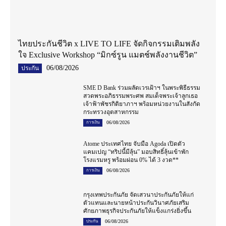
ไทยประกันชีวิต x LIVE TO LIFE จัดกิจกรรมเติมพลัง
ใจ Exclusive Workshop “มิกซ์รูน แมตช์พลังงานชีวิต”
06/08/2026
ประกัน
SME D Bank ร่วมผลัดเวรเฝ้าฯ ในพระพิธีธรรม
สวดพระอภิธรรมพระศพ สมเด็จพระเจ้าลูกเธอ
เจ้าฟ้าพัชรกิติยาภาฯ พร้อมหน่วยงานในสังกัด
กระทรวงอุตสาหกรรม
06/08/2026
การเงิน
Atome ประเทศไทย จับมือ Agoda เปิดตัว
แคมเปญ “ทริปนี้มีลุ้น” มอบสิทธิ์ลุ้นเข้าพัก
โรงแรมหรู พร้อมผ่อน 0% ได้ 3 งวด**
06/08/2026
การเงิน
กรุงเทพประกันภัย จัดเสวนาประกันภัยให้แก่
ตัวแทนและนายหน้าประกันวินาศภัยเสริม
ศักยภาพธุรกิจประกันภัยให้แข็งแกร่งยิ่งขึ้น
06/08/2026
ประกัน