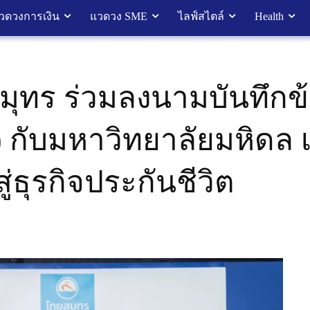
วดวงการเงิน
แวดวง SME
ไลฟ์สไตล์
Health
ุทร ร่วมลงนามบันทึกข
กับมหาวิทยาลัยมหิดล 
ู่ธุรกิจประกันชีวิต