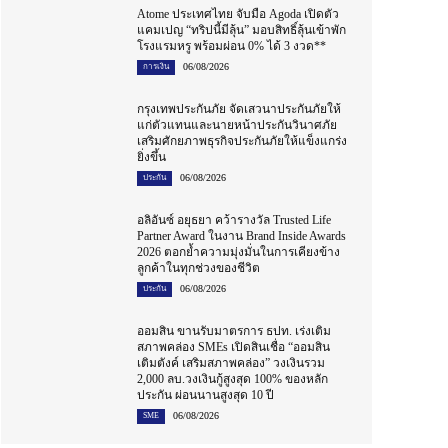
Atome ประเทศไทย จับมือ Agoda เปิดตัว
แคมเปญ “ทริปนี้มีลุ้น” มอบสิทธิ์ลุ้นเข้าพัก
โรงแรมหรู พร้อมผ่อน 0% ได้ 3 งวด**
06/08/2026
การเงิน
กรุงเทพประกันภัย จัดเสวนาประกันภัยให้
แก่ตัวแทนและนายหน้าประกันวินาศภัย
เสริมศักยภาพธุรกิจประกันภัยให้แข็งแกร่ง
ยิ่งขึ้น
06/08/2026
ประกัน
อลิอันซ์ อยุธยา คว้ารางวัล Trusted Life
Partner Award ในงาน Brand Inside Awards
2026 ตอกย้ำความมุ่งมั่นในการเคียงข้าง
ลูกค้าในทุกช่วงของชีวิต
06/08/2026
ประกัน
ออมสิน ขานรับมาตรการ ธปท. เร่งเติม
สภาพคล่อง SMEs เปิดสินเชื่อ “ออมสิน
เติมตังค์ เสริมสภาพคล่อง” วงเงินรวม
2,000 ลบ.วงเงินกู้สูงสุด 100% ของหลัก
ประกัน ผ่อนนานสูงสุด 10 ปี
06/08/2026
SME