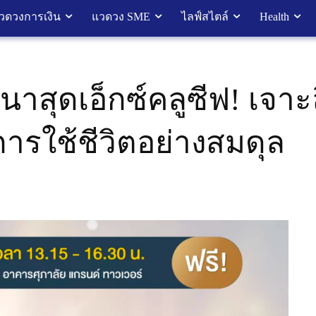
วดวงการเงิน
แวดวง SME
ไลฟ์สไตล์
Health
มนาสุดเอ็กซ์คลูซีฟ! เจาะ
การใช้ชีวิตอย่างสมดุล