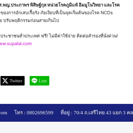
 รศ.พญ.ประภาพร พิสิษฐ์กุล หน่วยโรคภูมิแพ้ อิมมูโนวิทยา และโรค
องการอักเสบเรื้อรัง ภัยเงียบที่เป็นจุดเริ่มต้นของโรค NCDs
าย ปรับพฤติกรรมก่อนสายเกินไป
ระชาชนทั่วประเทศ ฟรี! ไม่มีค่าใช้จ่าย ติดต่อสำรองที่นั่งด่วน!
ww.supalai.com
Twitter
Line
com
โทร : 0802696599
ที่อยู่ : 70/4 ถ.เสรีไทย 43 แยก 3 ค