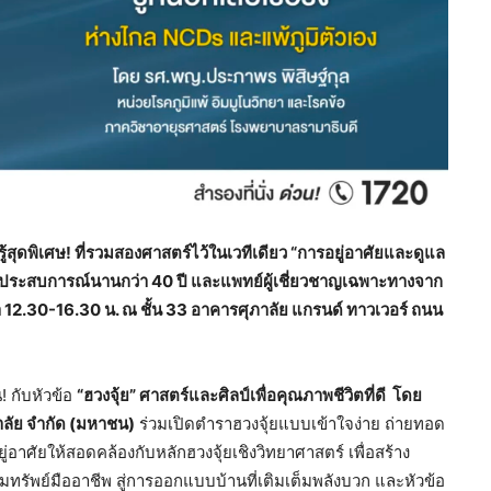
้สุดพิเศษ! ที่รวมสองศาสตร์ไว้ในเวทีเดียว “การอยู่อาศัยและดูแล
ด้วยประสบการณ์นานกว่า 40 ปี และแพทย์ผู้เชี่ยวชาญเฉพาะทางจาก
 12.30-16.30 น. ณ ชั้น 33 อาคารศุภาลัย แกรนด์ ทาวเวอร์ ถนน
! กับหัวข้อ
“ฮวงจุ้ย” ศาสตร์และศิลป์เพื่อคุณภาพชีวิตที่ดี โดย
าลัย จำกัด (มหาชน)
ร่วมเปิดตำราฮวงจุ้ยแบบเข้าใจง่าย ถ่ายทอด
อยู่อาศัยให้สอดคล้องกับหลักฮวงจุ้ยเชิงวิทยาศาสตร์ เพื่อสร้าง
รัพย์มืออาชีพ สู่การออกแบบบ้านที่เติมเต็มพลังบวก และหัวข้อ