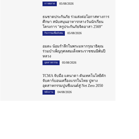
05/08/2026
การตลาด
ธนชาตประกันภัย ร่วมส่งต่อโอกาสทางการ
ศึกษา สนับสนุนอาหารกลางวันนักเรียน
โครงการ “ครูประกันภัยจิตอาสา 2569”
05/08/2026
กิจกรรมเพื่อสังคม
อมตะ น้อมรำลึกในพระมหากรุณาธิคุณ
ร่วมบำเพ็ญกุศลสมเด็จพระราชชนนีพันปี
หลวง
05/08/2026
อุตสาหกรรม
TCMA จับมือ แคนาดา ดันเทคโนโลยีดัก
จับคาร์บอนเครื่องแรกในไทย ปูทาง
อุตสาหกรรมปูนซีเมนต์สู่ Net Zero 2050
04/08/2026
พลังงาน