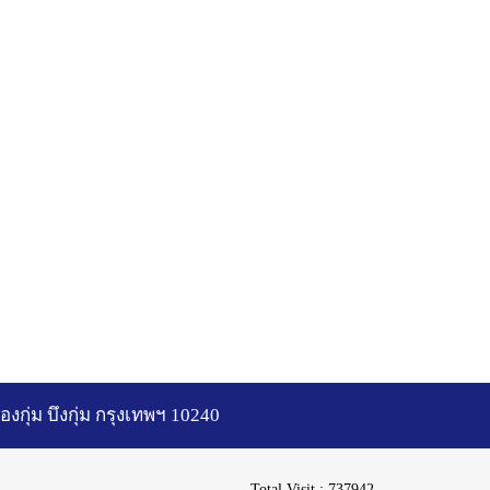
ลองกุ่ม บึงกุ่ม กรุงเทพฯ 10240
Total Visit :
737942