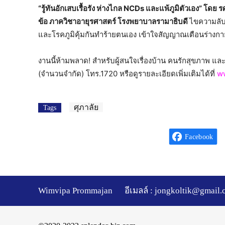
“รู้ทันอักเสบเรื้อรัง ห่างไกล NCDs และแพ้ภูมิตัวเอง” โดย
ข้อ ภาควิชาอายุรศาสตร์ โรงพยาบาลรามาธิบดี
ไขความลับข
และโรคภูมิคุ้มกันทำร้ายตนเอง เข้าใจสัญญาณเตือนร่างก
งานนี้ห้ามพลาด! สำหรับผู้สนใจเรื่องบ้าน คนรักสุขภาพ และป
(จำนวนจำกัด) โทร.1720 หรือดูรายละเอียดเพิ่มเติมได้ที่
w
ศุภาลัย
Tags
Facebook
Wimvipa Prommajan
อีเมลล์ :
jongkoltik@gmail.