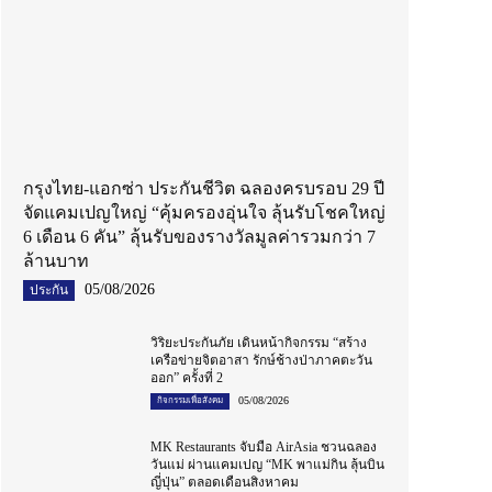
กรุงไทย-แอกซ่า ประกันชีวิต ฉลองครบรอบ 29 ปี
จัดแคมเปญใหญ่ “คุ้มครองอุ่นใจ ลุ้นรับโชคใหญ่
6 เดือน 6 คัน” ลุ้นรับของรางวัลมูลค่ารวมกว่า 7
ล้านบาท
05/08/2026
ประกัน
วิริยะประกันภัย เดินหน้ากิจกรรม “สร้าง
เครือข่ายจิตอาสา รักษ์ช้างป่าภาคตะวัน
ออก” ครั้งที่ 2
05/08/2026
กิจกรรมเพื่อสังคม
MK Restaurants จับมือ AirAsia ชวนฉลอง
วันแม่ ผ่านแคมเปญ “MK พาแม่กิน ลุ้นบิน
ญี่ปุ่น” ตลอดเดือนสิงหาคม