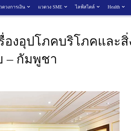
วดวงการเงิน
แวดวง SME
ไลฟ์สไตล์
Health
ครื่องอุปโภคบริโภคและส
 – กัมพูชา