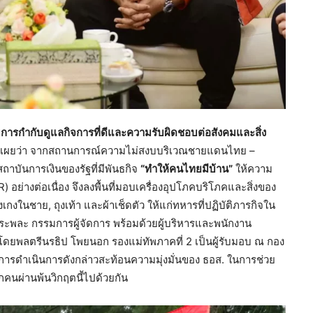
รกำกับดูแลกิจการที่ดีและความรับผิดชอบต่อสังคมและสิ่ง
ดเผยว่า จากสถานการณ์ความไม่สงบบริเวณชายแดนไทย –
ถาบันการเงินของรัฐที่มีพันธกิจ
“ทำให้คนไทยมีบ้าน”
ให้ความ
อย่างต่อเนื่อง จึงลงพื้นที่มอบเครื่องอุปโภคบริโภคและสิ่งของ
งเกงในชาย, ถุงเท้า และผ้าเช็ดตัว ให้แก่ทหารที่ปฏิบัติภารกิจใน
วีระพละ กรรมการผู้จัดการ พร้อมด้วยผู้บริหารและพนักงาน
โดยพลตรีนรธิป โพยนอก รองแม่ทัพภาคที่ 2 เป็นผู้รับมอบ ณ กอง
 การดำเนินการดังกล่าวสะท้อนความมุ่งมั่นของ ธอส. ในการช่วย
ทุกคนผ่านพ้นวิกฤตนี้ไปด้วยกัน