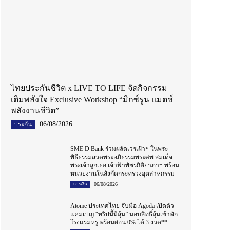
ไทยประกันชีวิต x LIVE TO LIFE จัดกิจกรรม
เติมพลังใจ Exclusive Workshop “มิกซ์รูน แมตช์
พลังงานชีวิต”
06/08/2026
ประกัน
SME D Bank ร่วมผลัดเวรเฝ้าฯ ในพระ
พิธีธรรมสวดพระอภิธรรมพระศพ สมเด็จ
พระเจ้าลูกเธอ เจ้าฟ้าพัชรกิติยาภาฯ พร้อม
หน่วยงานในสังกัดกระทรวงอุตสาหกรรม
06/08/2026
การเงิน
Atome ประเทศไทย จับมือ Agoda เปิดตัว
แคมเปญ “ทริปนี้มีลุ้น” มอบสิทธิ์ลุ้นเข้าพัก
โรงแรมหรู พร้อมผ่อน 0% ได้ 3 งวด**