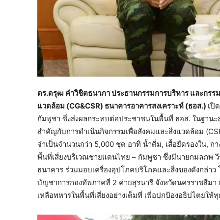
ดร.ดรุฒ คำวิชิตธนาภา ประธานกรรมการบริหาร และกรรมกา
แวดล้อม (CG&CSR) ธนาคารอาคารสงเคราะห์ (ธอส.)
เปิ
กัมพูชา ซึ่งส่งผลกระทบต่อประชาชนในพื้นที่ ธอส. ในฐานะส
สำคัญกับการดำเนินกิจกรรมเพื่อสังคมและสิ่งแวดล้อม (CSR) 
จำเป็นจำนวนกว่า 5,000 ชุด อาทิ น้ำดื่ม, เสื้อยืดรองใน, กา
พื้นที่เสี่ยงบริเวณชายแดนไทย – กัมพูชา ซึ่งมีนายกมลภพ 
ธนาคาร ร่วมมอบเครื่องอุปโภคบริโภคและสิ่งของดังกล่าว 
บัญชาการกองทัพภาคที่ 2 ค่ายสุรนารี จังหวัดนครราชสีมา
เหลือทหารในพื้นที่เสี่ยงอย่างเต็มที่ เพื่อปกป้องอธิปไตยให้