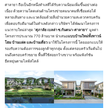
ศาลายา ถือเป็นอีกหนึ่งทำเลที่ได้รับความนิยมเพิ่มขึ้นอย่างต่อ
เนื่อง ด้วยความโดดเด่นด้านโครงข่ายคมนาคมที่เชื่อมต่อได้
หลายเส้นทาง และแวดล้อมด้วยสิ่งอำนวยความสะดวกครบครัน
เพื่อตอบรับดีมานด์ในทำเลดังกล่าว บริษัทฯ ได้พัฒนาโครงการ
แนวราบใหม่ล่าสุด “
ศุภาลัย เบลล่า ซ.กันตนา
-ศาลายา
” มูลค่า
โครงการประมาณ 770 ล้านบาท นำเสนอ
แบบบ้านใหม่ทั้งทาวน์
โฮม บ้านแฝด และบ้านเดี่ยว
มาใช้ในโครงการนี้ โดยออกแบบให้
รองรับความต้องการของลูกค้าทุกกลุ่ม ตั้งแต่ครอบครัวเริ่มต้นไป
จนถึงครอบครัวขยาย พื้นที่ใช้สอยกว้างขวาง พร้อมฟังก์ชัน
ยืดหยุ่นตามไลฟ์สไตล์