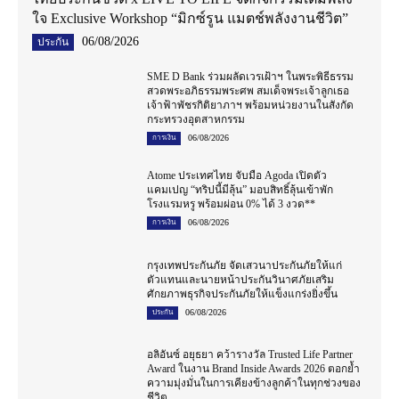
ใจ Exclusive Workshop “มิกซ์รูน แมตช์พลังงานชีวิต”
06/08/2026
ประกัน
SME D Bank ร่วมผลัดเวรเฝ้าฯ ในพระพิธีธรรม
สวดพระอภิธรรมพระศพ สมเด็จพระเจ้าลูกเธอ
เจ้าฟ้าพัชรกิติยาภาฯ พร้อมหน่วยงานในสังกัด
กระทรวงอุตสาหกรรม
06/08/2026
การเงิน
Atome ประเทศไทย จับมือ Agoda เปิดตัว
แคมเปญ “ทริปนี้มีลุ้น” มอบสิทธิ์ลุ้นเข้าพัก
โรงแรมหรู พร้อมผ่อน 0% ได้ 3 งวด**
06/08/2026
การเงิน
กรุงเทพประกันภัย จัดเสวนาประกันภัยให้แก่
ตัวแทนและนายหน้าประกันวินาศภัยเสริม
ศักยภาพธุรกิจประกันภัยให้แข็งแกร่งยิ่งขึ้น
06/08/2026
ประกัน
อลิอันซ์ อยุธยา คว้ารางวัล Trusted Life Partner
Award ในงาน Brand Inside Awards 2026 ตอกย้ำ
ความมุ่งมั่นในการเคียงข้างลูกค้าในทุกช่วงของ
ชีวิต