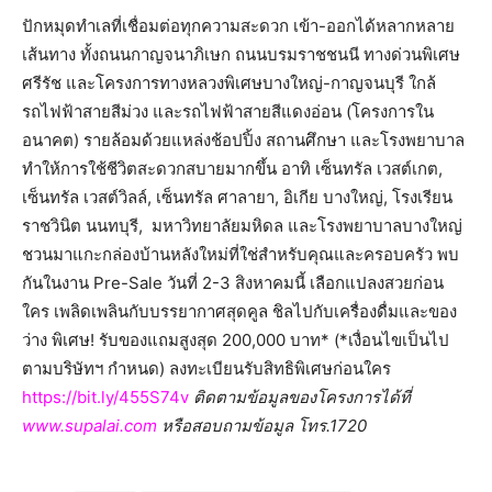
ปักหมุดทำเลที่เชื่อมต่อทุกความสะดวก เข้า-ออกได้หลากหลาย
เส้นทาง ทั้งถนนกาญจนาภิเษก ถนนบรมราชชนนี ทางด่วนพิเศษ
ศรีรัช และโครงการทางหลวงพิเศษบางใหญ่-กาญจนบุรี ใกล้
รถไฟฟ้าสายสีม่วง และรถไฟฟ้าสายสีแดงอ่อน (โครงการใน
อนาคต) รายล้อมด้วยแหล่งช้อปปิ้ง สถานศึกษา และโรงพยาบาล
ทำให้การใช้ชีวิตสะดวกสบายมากขึ้น อาทิ เซ็นทรัล เวสต์เกต,
เซ็นทรัล เวสต์วิลล์, เซ็นทรัล ศาลายา, อิเกีย บางใหญ่, โรงเรียน
ราชวินิต นนทบุรี, มหาวิทยาลัยมหิดล และโรงพยาบาลบางใหญ่
ชวนมาแกะกล่องบ้านหลังใหม่ที่ใช่สำหรับคุณและครอบครัว พบ
กันในงาน Pre-Sale วันที่ 2-3 สิงหาคมนี้ เลือกแปลงสวยก่อน
ใคร เพลิดเพลินกับบรรยากาศสุดคูล ชิลไปกับเครื่องดื่มและของ
ว่าง พิเศษ! รับของแถมสูงสุด 200,000 บาท* (*เงื่อนไขเป็นไป
ตามบริษัทฯ กำหนด) ลงทะเบียนรับสิทธิพิเศษก่อนใคร
https://bit.ly/455S74v
ติดตามข้อมูลของโครงการได้ที่
www.supalai.com
หรือสอบถามข้อมูล โทร.1720