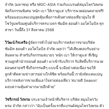
จำกัด (มหาชน) หรือ MGC-ASIA ร่วมกับแบรนด์สมุนไพรวังพรม
จัดกิจกรรมพิเศษ ‘หนัก เบา ให้เราดูแล’ บริการนวดผ่อนคลายฟรี!
พร้อมมอบแคมเปญสุดคุ้มเพื่อการเดินทางท่องเที่ยวอุ่นใจ ที่
โชว์รูมพร้อมศูนย์บริการครบวงจร ซัมมิท ฮอนด้า ออโตโมบิล ทุก
สาขา วันนี้ถึง 31 สิงหาคม 2568
วิวัฒน์ กิจเครือ
ผู้จัดการทั่วไปฝ่ายบริการหลังการขายบริษัท
ซัมมิท ฮอนด้า ออโตโมบิล จำกัด เผยว่า “ได้เสียงตอบรับอย่าง
ล้นหลาม สำหรับกิจกรรมสบายๆ ‘หนัก เบา ให้เราดูแล’ ที่เชิญ
ชวนลูกค้านำรถยนต์ ฮอนด้า มาเข้ารับบริการ รับสิทธิ์บริการนวด
ผ่อนคลายฟรี ซึ่งกิจกรรมดีๆ แบบนี้ จะมีอย่างต่อเนื่อง ขอให้
ลูกค้าติดตามข่าวสารอย่างใกล้ชิด พร้อมกันนี้ เรายังจัดแคมเปญ
บริการหลังการขายเพื่อเอาใจสายท่องเที่ยว ‘สบายดี Season’
มอบความคุ้มค่ามากมายอีกด้วย”
วัชรีภรณ์ วังพรม
ประธานเจ้าหน้าที่บริหาร บริษัท สมุนไพรวัง
พรม จำกัด กล่าวว่า “นับเป็นครั้งแรกที่แบรนด์สมุนไพรวังพรม ตัว