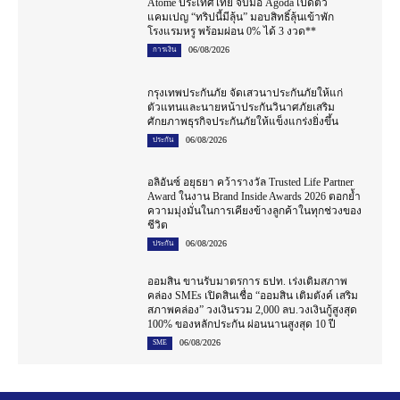
Atome ประเทศไทย จับมือ Agoda เปิดตัว
แคมเปญ “ทริปนี้มีลุ้น” มอบสิทธิ์ลุ้นเข้าพัก
โรงแรมหรู พร้อมผ่อน 0% ได้ 3 งวด**
06/08/2026
การเงิน
กรุงเทพประกันภัย จัดเสวนาประกันภัยให้แก่
ตัวแทนและนายหน้าประกันวินาศภัยเสริม
ศักยภาพธุรกิจประกันภัยให้แข็งแกร่งยิ่งขึ้น
06/08/2026
ประกัน
อลิอันซ์ อยุธยา คว้ารางวัล Trusted Life Partner
Award ในงาน Brand Inside Awards 2026 ตอกย้ำ
ความมุ่งมั่นในการเคียงข้างลูกค้าในทุกช่วงของ
ชีวิต
06/08/2026
ประกัน
ออมสิน ขานรับมาตรการ ธปท. เร่งเติมสภาพ
คล่อง SMEs เปิดสินเชื่อ “ออมสิน เติมตังค์ เสริม
สภาพคล่อง” วงเงินรวม 2,000 ลบ.วงเงินกู้สูงสุด
100% ของหลักประกัน ผ่อนนานสูงสุด 10 ปี
06/08/2026
SME