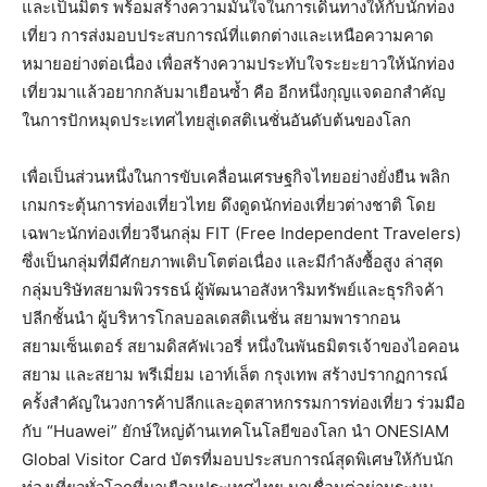
และเป็นมิตร พร้อมสร้างความมั่นใจในการเดินทางให้กับนักท่อง
เที่ยว การส่งมอบประสบการณ์ที่แตกต่างและเหนือความคาด
หมายอย่างต่อเนื่อง เพื่อสร้างความประทับใจระยะยาวให้นักท่อง
เที่ยวมาแล้วอยากกลับมาเยือนซ้ำ คือ อีกหนึ่งกุญแจดอกสำคัญ
ในการปักหมุดประเทศไทยสู่เดสติเนชั่นอันดับต้นของโลก
เพื่อเป็นส่วนหนึ่งในการขับเคลื่อนเศรษฐกิจไทยอย่างยั่งยืน พลิก
เกมกระตุ้นการท่องเที่ยวไทย ดึงดูดนักท่องเที่ยวต่างชาติ โดย
เฉพาะนักท่องเที่ยวจีนกลุ่ม FIT (Free Independent Travelers)
ซึ่งเป็นกลุ่มที่มีศักยภาพเติบโตต่อเนื่อง และมีกำลังซื้อสูง ล่าสุด
กลุ่มบริษัทสยามพิวรรธน์ ผู้พัฒนาอสังหาริมทรัพย์และธุรกิจค้า
ปลีกชั้นนำ ผู้บริหารโกลบอลเดสติเนชั่น สยามพารากอน
สยามเซ็นเตอร์ สยามดิสคัฟเวอรี่ หนึ่งในพันธมิตรเจ้าของไอคอน
สยาม และสยาม พรีเมี่ยม เอาท์เล็ต กรุงเทพ สร้างปรากฏการณ์
ครั้งสำคัญในวงการค้าปลีกและอุตสาหกรรมการท่องเที่ยว ร่วมมือ
กับ “Huawei” ยักษ์ใหญ่ด้านเทคโนโลยีของโลก นำ ONESIAM
Global Visitor Card บัตรที่มอบประสบการณ์สุดพิเศษให้กับนัก