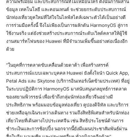
ความพรีเมียม และประสบการณ์ที่ไม่เหมือนใคร ดังนั้นการผสาน
ข้อมูล เทคโนโลยี และคอนเทนต์ จะช่วยยกระดับประสบการณ์
นักท่องเที่ยวยุคใหม่ที่ใส่ใจในไลฟ์สไตล์เฉพาะตัวได้เป็นอย่างดี
การร่วมมือครั้งนี้ จึงไม่เพียงเป็นการผลักดัน HarmonyOS สู่การ
ใช้งานจริง แต่ยังช่วยสร้างประสบการณ์ระดับเวิลด์คลาสให้ผู้ใช้
งานสมาร์ทโฟนของ Huawei ที่มีจำนวนเพิ่มขึ้นอย่างต่อเนื่องอีก
ด้วย
“ในยุคที่การตลาดขับเคลื่อนด้วยดาต้า เพื่อสร้างสรรค์
ประสบการณ์แบบเฉพาะบุคคล Huawei ยังตั้งใจนำ Quick App,
Petal Ads และ Skytone (บริการอินเทอร์เน็ตข้ามประเทศ) ที่อยู่
ในระบบปฏิบัติการ HarmonyOS มาสนับสนุนกลยุทธ์การตลาด
ของสยามพิวรรธน์ เพื่อเข้าถึงกลุ่มนักท่องเที่ยวจีนอย่างมี
ประสิทธิภาพ พร้อมมอบข้อมูลท่องเที่ยว คูปองดิจิทัล และบริการ
ช่วยเหลือฉุกเฉินระหว่างเดินทาง รวมถึงสิทธิพิเศษสำหรับนักท่อง
เที่ยวไทยที่เดินทางไปประเทศจีน เช่น สิทธิประโยชน์ด้านการ
ชำระเงินและการช้อปปิ้ง นอกจากนี้ยังมีแผนประชาสัมพันธ์ผ่าน
สื่อในจีน มาเลเซีย และประเทศอื่นๆ ทั่วภูมิภาคอีกด้วย”