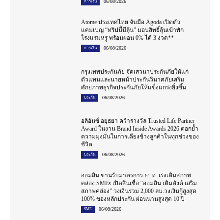
06/08/2026
การเงิน
Atome ประเทศไทย จับมือ Agoda เปิดตัว
แคมเปญ “ทริปนี้มีลุ้น” มอบสิทธิ์ลุ้นเข้าพัก
โรงแรมหรู พร้อมผ่อน 0% ได้ 3 งวด**
06/08/2026
การเงิน
กรุงเทพประกันภัย จัดเสวนาประกันภัยให้แก่
ตัวแทนและนายหน้าประกันวินาศภัยเสริม
ศักยภาพธุรกิจประกันภัยให้แข็งแกร่งยิ่งขึ้น
06/08/2026
ประกัน
อลิอันซ์ อยุธยา คว้ารางวัล Trusted Life Partner
Award ในงาน Brand Inside Awards 2026 ตอกย้ำ
ความมุ่งมั่นในการเคียงข้างลูกค้าในทุกช่วงของ
ชีวิต
06/08/2026
ประกัน
ออมสิน ขานรับมาตรการ ธปท. เร่งเติมสภาพ
คล่อง SMEs เปิดสินเชื่อ “ออมสิน เติมตังค์ เสริม
สภาพคล่อง” วงเงินรวม 2,000 ลบ.วงเงินกู้สูงสุด
100% ของหลักประกัน ผ่อนนานสูงสุด 10 ปี
06/08/2026
SME