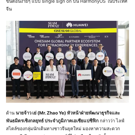
ขั้นตอนง่ายๆ แบบ single sign on บน HarmonyOS ในประเทศ
จีน
ด้าน
นายจ้าว เย่ (Mr. Zhao Ye) หัวหน้าฝ่ายพัฒนาธุรกิจและ
พันธมิตรเชิงกลยุทธ์ ประจำภูมิภาคเอเชียแปซิฟิก
กล่าวว่า ไลฟ์
สไตล์ของกลุ่มนักเดินทางชาวจีนยุคใหม่ มองหาความสะดวก