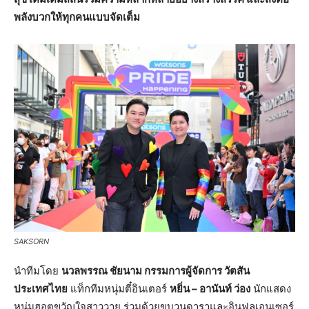
พลังบวกให้ทุกคนแบบจัดเต็ม
SAKSORN
นำทีมโดย
นวลพรรณ ชัยนาม กรรมการผู้จัดการ วัตสัน
ประเทศไทย
แท็กทีมหนุ่มตี๋อินเตอร์
หยิ่น – อานันท์ ว่อง
นักแสดง
หนุ่มฮอตขวัญใจสาววาย ร่วมด้วยขบวนดาราและอินฟลูเอนเซอร์