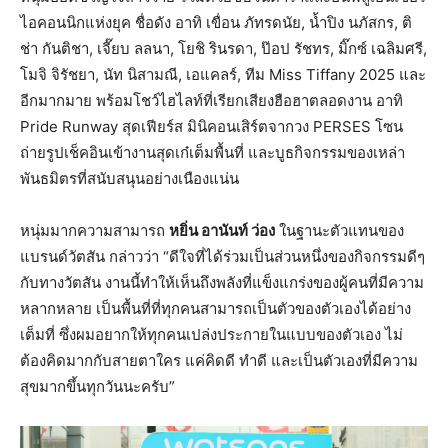
ไอคอนนิกแห่งยุค ชื่อดัง อาทิ เขื่อน ภัทรดนัย, น้ำปิง นภัสกร, ติ
ช่า กันติชา, เจี๊ยบ ลลนา, โยชิ รินรดา, ป๊อป รัชทร, มิ๊กซ์ เฉลิมศรี,
โมจิ จิรัชยา, นัท นิสามณี, เอแคลร์, ทีม Miss Tiffany 2025 และ
อีกมากมาย พร้อมโชว์ไฮไลท์ที่เรียกเสียงฮือฮาตลอดงาน อาทิ
Pride Runway สุดเฟียร์ส มินิคอนเสิร์ตจากวง PERSES โซน
ถ่ายรูปเช็คอินเข้างานสุดเก๋เต็มพื้นที่ และบูธกิจกรรมของเหล่า
พันธมิตรที่สนับสนุนอย่างเนืองแน่น
หนุ่มมากความสามารถ
หยิ่น อานันท์ ว่อง
ในฐานะตัวแทนของ
แบรนด์วัตสัน กล่าวว่า “ดีใจที่ได้ร่วมเป็นส่วนหนึ่งของกิจกรรมดีๆ
กับทางวัตสัน งานนี้ทำให้เห็นถึงพลังที่แข็งแกร่งของผู้คนที่มีความ
หลากหลาย เป็นพื้นที่ที่ทุกคนสามารถเป็นตัวของตัวเองได้อย่าง
เต็มที่ ซึ่งผมอยากให้ทุกคนเปล่งประกายในแบบของตัวเอง ไม่
ต้องคิดมากกับสายตาใคร แค่คิดดี ทำดี และเป็นตัวเองที่มีความ
สุขมากขึ้นทุกวันนะครับ”