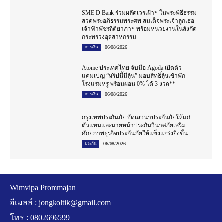
SME D Bank ร่วมผลัดเวรเฝ้าฯ ในพระพิธีธรรม
สวดพระอภิธรรมพระศพ สมเด็จพระเจ้าลูกเธอ
เจ้าฟ้าพัชรกิติยาภาฯ พร้อมหน่วยงานในสังกัด
กระทรวงอุตสาหกรรม
06/08/2026
การเงิน
Atome ประเทศไทย จับมือ Agoda เปิดตัว
แคมเปญ “ทริปนี้มีลุ้น” มอบสิทธิ์ลุ้นเข้าพัก
โรงแรมหรู พร้อมผ่อน 0% ได้ 3 งวด**
06/08/2026
การเงิน
กรุงเทพประกันภัย จัดเสวนาประกันภัยให้แก่
ตัวแทนและนายหน้าประกันวินาศภัยเสริม
ศักยภาพธุรกิจประกันภัยให้แข็งแกร่งยิ่งขึ้น
06/08/2026
ประกัน
Wimvipa Prommajan
อีเมลล์ :
jongkoltik@gmail.com
โทร : 0802696599