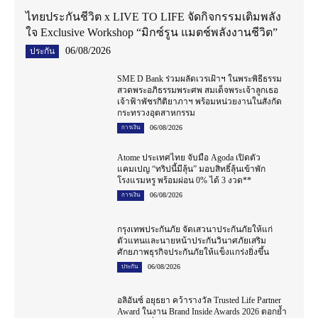
ไทยประกันชีวิต x LIVE TO LIFE จัดกิจกรรมเติมพลัง
ใจ Exclusive Workshop “มิกซ์รูน แมตช์พลังงานชีวิต”
06/08/2026
ประกัน
SME D Bank ร่วมผลัดเวรเฝ้าฯ ในพระพิธีธรรม
สวดพระอภิธรรมพระศพ สมเด็จพระเจ้าลูกเธอ
เจ้าฟ้าพัชรกิติยาภาฯ พร้อมหน่วยงานในสังกัด
กระทรวงอุตสาหกรรม
06/08/2026
การเงิน
Atome ประเทศไทย จับมือ Agoda เปิดตัว
แคมเปญ “ทริปนี้มีลุ้น” มอบสิทธิ์ลุ้นเข้าพัก
โรงแรมหรู พร้อมผ่อน 0% ได้ 3 งวด**
06/08/2026
การเงิน
กรุงเทพประกันภัย จัดเสวนาประกันภัยให้แก่
ตัวแทนและนายหน้าประกันวินาศภัยเสริม
ศักยภาพธุรกิจประกันภัยให้แข็งแกร่งยิ่งขึ้น
06/08/2026
ประกัน
อลิอันซ์ อยุธยา คว้ารางวัล Trusted Life Partner
Award ในงาน Brand Inside Awards 2026 ตอกย้ำ