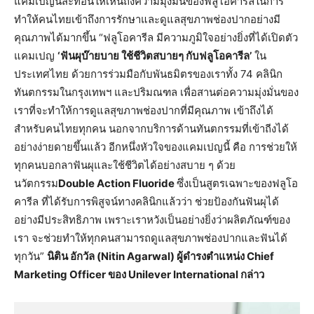
แคมเปญนี้สะท้อนให้เห็นถึงความมุ่งมั่นของฟลูโอคารีลในการ
ทำให้คนไทยเข้าถึงการรักษาและดูแลสุขภาพช่องปากอย่างมี
คุณภาพได้มากขึ้น “ฟลูโอคารีล มีความภูมิใจอย่างยิ่งที่ได้เปิดตัว
แคมเปญ
‘ฟันผุบ๊ายบาย ใช้ชีวิตสบายๆ กับฟลูโอคารีล’
ใน
ประเทศไทย ด้วยการร่วมมือกับพันธมิตรของเราทั้ง 74 คลินิก
ทันตกรรมในกรุงเทพฯ และปริมณฑล เพื่อสานต่อความมุ่งมั่นของ
เราที่จะทำให้การดูแลสุขภาพช่องปากที่มีคุณภาพ เข้าถึงได้
สำหรับคนไทยทุกคน นอกจากบริการด้านทันตกรรมที่เข้าถีงได้
อย่างง่ายดายขึ้นแล้ว อีกหนึ่งหัวใจของแคมเปญนี้ คือ การช่วยให้
ทุกคนบอกลาฟันผุและใช้ชีวิตได้อย่างสบาย ๆ ด้วย
นวัตกรรม
Double Action Fluoride
ซึ่งเป็นสูตรเฉพาะของฟลูโอ
คารีล ที่ได้รับการพิสูจน์ทางคลินิกแล้วว่า ช่วยป้องกันฟันผุได้
อย่างมีประสิทธิภาพ เพราะเราหวังเป็นอย่างยิ่งว่าผลิตภัณฑ์ของ
เรา จะช่วยทำให้ทุกคนสามารถดูแลสุขภาพช่องปากและฟันได้
ทุกวัน”
นิติน อักวัล (Nitin Agarwal) ผู้ดำรงตำแหน่ง Chief
Marketing Officer ของ Unilever International กล่าว