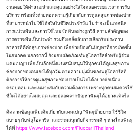
งานคอยให้คำแนะนำและดูแลอย่างใส่ใจตลอดระยะเวลาการรับ
บริการ พร้อมทั้งถ่ายทอดความรู้เกี่ยวกับการดูแลสุขภาพช่องปาก
ที่สามารถนำไปใช้ได้จริงในชีวิตประจำวัน ไม่ว่าจะเป็นเทคนิค
การแปรงฟันและการใช้ไหมขัดฟันอย่างถูกวิธี ความสำคัญของ
การตรวจฟันเป็นประจำ รวมถึงเคล็ดลับการเลือกรับประทาน
อาหารที่ดีต่อสุขภาพช่องปาก เพื่อช่วยป้องกันปัญหาที่อาจเกิดขึ้น
ในอนาคต นอกจากนี้ ยังมอบผลิตภัณฑ์ฟลูโอคารีลสำหรับผู้ร่วม
แคมเปญฯ เพื่อเป็นอีกหนึ่งแรงสนับสนุนให้ทุกคนได้ดูแลสุขภาพ
ช่องปากของตนเองได้ทุกวัน ตามความมุ่งมั่นของฟลูโอคารีลที่
ต้องการให้การดูแลสุขภาพช่องปากเป็นไปได้อย่างต่อเนื่อง
ครอบคลุม และเหมาะสมกับความต้องการ เพราะทุกคนสมควรใช้
ชีวิตได้อย่างไม่สะดุด และปลอดจากปัญหาฟันผุได้อย่างแท้จริง
ติดตามข้อมูลเพิ่มเติมเกี่ยวกับแคมเปญ “ฟันผุบ๊ายบาย ใช้ชีวิต
สบายๆ กับฟลูโอคารีล และร่วมสนุกกับกิจกรรมดี ๆ ห่างไกลฟันผุ
ได้ที่
https://www.facebook.com/FluocarilThailand