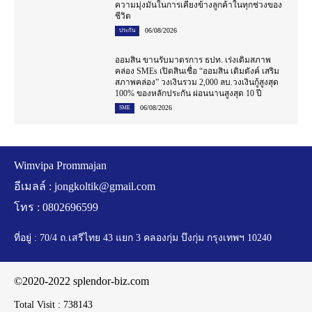
ความมุ่งมั่นในการเคียงข้างลูกค้าในทุกช่วงของ
ชีวิต
06/08/2026
ประกัน
ออมสิน ขานรับมาตรการ ธปท. เร่งเติมสภาพ
คล่อง SMEs เปิดสินเชื่อ “ออมสิน เติมตังค์ เสริม
สภาพคล่อง” วงเงินรวม 2,000 ลบ.วงเงินกู้สูงสุด
100% ของหลักประกัน ผ่อนนานสูงสุด 10 ปี
06/08/2026
SME
Wimvipa Prommajan
อีเมลล์ :
jongkoltik@gmail.com
โทร : 0802696599
ที่อยู่ : 70/4 ถ.เสรีไทย 43 แยก 3 คลองกุ่ม บึงกุ่ม กรุงเทพฯ 10240
©2020-2022 splendor-biz.com
Total Visit :
738143