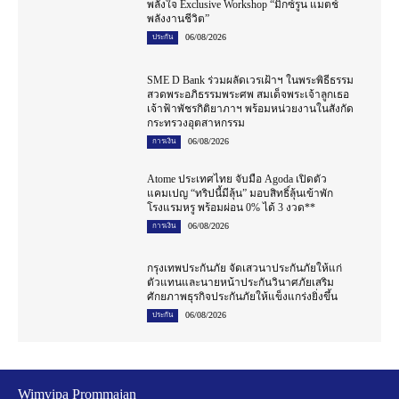
พลังใจ Exclusive Workshop “มิกซ์รูน แมตช์
พลังงานชีวิต”
06/08/2026
ประกัน
SME D Bank ร่วมผลัดเวรเฝ้าฯ ในพระพิธีธรรม
สวดพระอภิธรรมพระศพ สมเด็จพระเจ้าลูกเธอ
เจ้าฟ้าพัชรกิติยาภาฯ พร้อมหน่วยงานในสังกัด
กระทรวงอุตสาหกรรม
06/08/2026
การเงิน
Atome ประเทศไทย จับมือ Agoda เปิดตัว
แคมเปญ “ทริปนี้มีลุ้น” มอบสิทธิ์ลุ้นเข้าพัก
โรงแรมหรู พร้อมผ่อน 0% ได้ 3 งวด**
06/08/2026
การเงิน
กรุงเทพประกันภัย จัดเสวนาประกันภัยให้แก่
ตัวแทนและนายหน้าประกันวินาศภัยเสริม
ศักยภาพธุรกิจประกันภัยให้แข็งแกร่งยิ่งขึ้น
06/08/2026
ประกัน
Wimvipa Prommajan