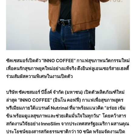
ซัคเซสมอร์เปิดตัว “
INNO COFFEE” กาแฟสุขภาพนวัตกรรมใหม่
เพื่อคนรักสุขภาพยุคใหม่อย่างแท้จริง ดึงอินฟลูเอนเซอร์สายเฮลตี้
ร่วมสัมผัสความพิเศษในงานเปิดตัว
บริษัท ซัคเซสมอร์ บีอิ้งค์ จำกัด (มหาชน) เปิดตัวผลิตภัณฑ์ใหม่
ล่าสุด “
INNO COFFEE” (อินโน คอฟฟี่) กาแฟเพื่อสุขภาพสูตร
พรีเมียมภายใต้แบรนด์ Nutrinal ที่มาพร้อมแนวคิด “อร่อย เข้ม
ข้น พร้อมดูแลสุขภาพและช่วยเติมมั่นใจในทุกวัน” โดยคว้าสาร
สกัดงานวิจัยอย่าง InnoSlim จากประเทศสหรัฐอเมริกา ผสานคุณ
ประโยชน์ของสารสกัดธรรมชาติกว่า 10 ชนิด พร้อมจัดงานเปิด