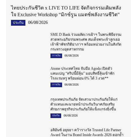
ไทยประกันชีวิต x LIVE TO LIFE จัดกิจกรรมเติมพลัง
ใจ Exclusive Workshop “มิกซ์รูน แมตช์พลังงานชีวิต”
06/08/2026
ประกัน
SME D Bank ร่วมผลัดเวรเฝ้าฯ ในพระพิธีธรรม
สวดพระอภิธรรมพระศพ สมเด็จพระเจ้าลูกเธอ
เจ้าฟ้าพัชรกิติยาภาฯ พร้อมหน่วยงานในสังกัด
กระทรวงอุตสาหกรรม
06/08/2026
การเงิน
Atome ประเทศไทย จับมือ Agoda เปิดตัว
แคมเปญ “ทริปนี้มีลุ้น” มอบสิทธิ์ลุ้นเข้าพัก
โรงแรมหรู พร้อมผ่อน 0% ได้ 3 งวด**
06/08/2026
การเงิน
กรุงเทพประกันภัย จัดเสวนาประกันภัยให้แก่
ตัวแทนและนายหน้าประกันวินาศภัยเสริม
ศักยภาพธุรกิจประกันภัยให้แข็งแกร่งยิ่งขึ้น
06/08/2026
ประกัน
อลิอันซ์ อยุธยา คว้ารางวัล Trusted Life Partner
Award ในงาน Brand Inside Awards 2026 ตอกย้ำ