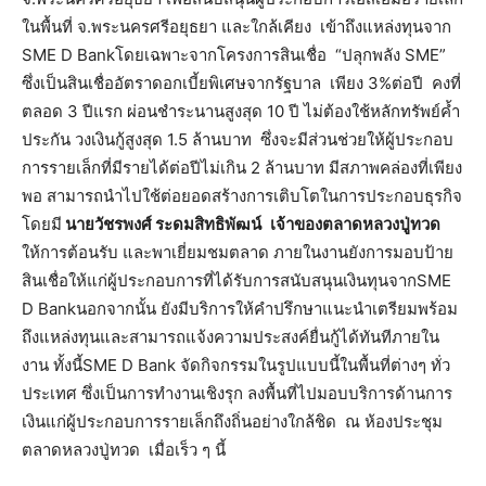
ในพื้นที่ จ.พระนครศรีอยุธยา และใกล้เคียง เข้าถึงแหล่งทุนจาก
SME D Bankโดยเฉพาะจากโครงการสินเชื่อ “ปลุกพลัง SME”
ซึ่งเป็นสินเชื่ออัตราดอกเบี้ยพิเศษจากรัฐบาล เพียง 3%ต่อปี คงที่
ตลอด 3 ปีแรก ผ่อนชำระนานสูงสุด 10 ปี ไม่ต้องใช้หลักทรัพย์ค้ำ
ประกัน วงเงินกู้สูงสุด 1.5 ล้านบาท ซึ่งจะมีส่วนช่วยให้ผู้ประกอบ
การรายเล็กที่มีรายได้ต่อปีไม่เกิน 2 ล้านบาท มีสภาพคล่องที่เพียง
พอ สามารถนำไปใช้ต่อยอดสร้างการเติบโตในการประกอบธุรกิจ
โดยมี
นายวัชรพงศ์ ระดมสิทธิพัฒน์
เจ้าของตลาดหลวงปู่ทวด
ให้การต้อนรับ และพาเยี่ยมชมตลาด ภายในงานยังการมอบป้าย
สินเชื่อให้แก่ผู้ประกอบการที่ได้รับการสนับสนุนเงินทุนจากSME
D Bankนอกจากนั้น ยังมีบริการให้คำปรึกษาแนะนำเตรียมพร้อม
ถึงแหล่งทุนและสามารถแจ้งความประสงค์ยื่นกู้ได้ทันทีภายใน
งาน ทั้งนี้SME D Bank จัดกิจกรรมในรูปแบบนี้ในพื้นที่ต่างๆ ทั่ว
ประเทศ ซึ่งเป็นการทำงานเชิงรุก ลงพื้นที่ไปมอบบริการด้านการ
เงินแก่ผู้ประกอบการรายเล็กถึงถิ่นอย่างใกล้ชิด ณ ห้องประชุม
ตลาดหลวงปู่ทวด เมื่อเร็ว ๆ นี้