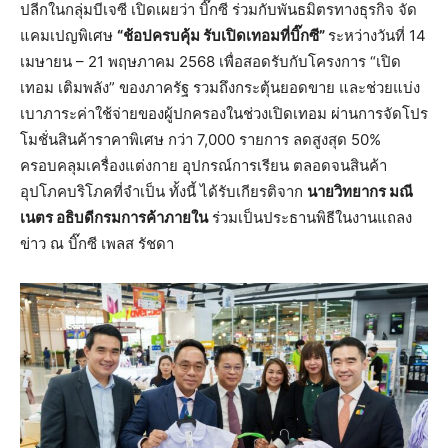
ปลีกในกลุ่มบีเจซี เปิดเผยว่า บิ๊กซี ร่วมกับพันธมิตรทางธุรกิจ จัด
แคมเปญพิเศษ
“ช้อปครบคุ้ม รับเปิดเทอมที่บิ๊กซี
”
ระหว่างวันที่ 14
เมษายน – 21 พฤษภาคม 2568 เพื่อสอดรับกับโครงการ “เปิด
เทอม เติมพลัง” ของภาครัฐ รวมถึงกระตุ้นยอดขาย และช่วยแบ่ง
เบาภาระค่าใช้จ่ายของผู้ปกครองในช่วงเปิดเทอม ผ่านการจัดโปร
โมชั่นสินค้าราคาพิเศษ กว่า 7,000 รายการ ลดสูงสุด 50%
ครอบคลุมเครื่องแต่งกาย อุปกรณ์การเรียน ตลอดจนสินค้า
อุปโภคบริโภคที่จำเป็น ทั้งนี้ ได้รับเกียรติจาก
นายวิทยากร มณี
เนตร อธิบดีกรมการค้าภายใน
ร่วมเป็นประธานพิธีในงานแถลง
ข่าว ณ บิ๊กซี เพลส รัชดา