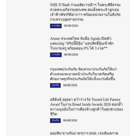
SME D Bank ร่วมผลัดเวรเฝ้าฯ ในพระพิธีธรรม
สวดพระอภิธรรมพระศพ สมเด็จพระเจ้าลูกเธอ
เจ้าฟ้าพัชรกิติยาภาฯ พร้อมหน่วยงานในสังกัด
กระทรวงอุตสาหกรรม
06/08/2026
การเงิน
Atome ประเทศไทย จับมือ Agoda เปิดตัว
แคมเปญ “ทริปนี้มีลุ้น” มอบสิทธิ์ลุ้นเข้าพัก
โรงแรมหรู พร้อมผ่อน 0% ได้ 3 งวด**
06/08/2026
การเงิน
กรุงเทพประกันภัย จัดเสวนาประกันภัยให้แก่
ตัวแทนและนายหน้าประกันวินาศภัยเสริม
ศักยภาพธุรกิจประกันภัยให้แข็งแกร่งยิ่งขึ้น
06/08/2026
ประกัน
อลิอันซ์ อยุธยา คว้ารางวัล Trusted Life Partner
Award ในงาน Brand Inside Awards 2026 ตอกย้ำ
ความมุ่งมั่นในการเคียงข้างลูกค้าในทุกช่วงของ
ชีวิต
06/08/2026
ประกัน
ออมสิน ขานรับมาตรการ ธปท. เร่งเติมสภาพ