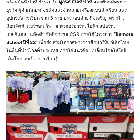
พร้อมกันนี้ บิ๊กซี ยังร่วมกับ
มูลนิธิ บีเจซี บิ๊กซี
และพันธมิตรทาง
ธุรกิจ ผู้ดำเนินธุรกิจผลิตและจำหน่ายเครื่องแบบนักเรียน และ
อุปกรณ์การเรียน รวม 8 ราย ประกอบด้วย
กิจเจริญ, ตราม้า,
น้อมจิตต์, แบร์รอน กิ๊ฟ, มาสเตอร์อาร์ต, ไอคิว สปอร์ต,
เอส.ซี.เอส., แอ๊ดด้า จัดกิจกรรม CSR ภายใต้โครงการ
“Remote
School ปีที่ 22”
เพื่อส่งเสริมโอกาสทางการศึกษาให้แก่เด็กไทย
ในพื้นที่ห่างไกลทั่วประเทศ ภายใต้แนวคิด “เปลี่ยนไกลให้ใกล้
เติมโอกาสสร้างการเรียนรู้”