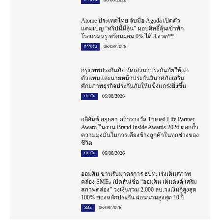
Atome ประเทศไทย จับมือ Agoda เปิดตัว
แคมเปญ “ทริปนี้มีลุ้น” มอบสิทธิ์ลุ้นเข้าพัก
โรงแรมหรู พร้อมผ่อน 0% ได้ 3 งวด**
06/08/2026
การเงิน
กรุงเทพประกันภัย จัดเสวนาประกันภัยให้แก่
ตัวแทนและนายหน้าประกันวินาศภัยเสริม
ศักยภาพธุรกิจประกันภัยให้แข็งแกร่งยิ่งขึ้น
06/08/2026
ประกัน
อลิอันซ์ อยุธยา คว้ารางวัล Trusted Life Partner
Award ในงาน Brand Inside Awards 2026 ตอกย้ำ
ความมุ่งมั่นในการเคียงข้างลูกค้าในทุกช่วงของ
ชีวิต
06/08/2026
ประกัน
ออมสิน ขานรับมาตรการ ธปท. เร่งเติมสภาพ
คล่อง SMEs เปิดสินเชื่อ “ออมสิน เติมตังค์ เสริม
สภาพคล่อง” วงเงินรวม 2,000 ลบ.วงเงินกู้สูงสุด
100% ของหลักประกัน ผ่อนนานสูงสุด 10 ปี
06/08/2026
SME