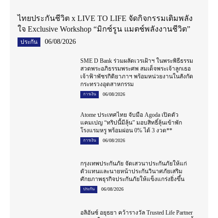
ไทยประกันชีวิต x LIVE TO LIFE จัดกิจกรรมเติมพลัง
ใจ Exclusive Workshop “มิกซ์รูน แมตช์พลังงานชีวิต”
06/08/2026
ประกัน
SME D Bank ร่วมผลัดเวรเฝ้าฯ ในพระพิธีธรรม
สวดพระอภิธรรมพระศพ สมเด็จพระเจ้าลูกเธอ
เจ้าฟ้าพัชรกิติยาภาฯ พร้อมหน่วยงานในสังกัด
กระทรวงอุตสาหกรรม
06/08/2026
การเงิน
Atome ประเทศไทย จับมือ Agoda เปิดตัว
แคมเปญ “ทริปนี้มีลุ้น” มอบสิทธิ์ลุ้นเข้าพัก
โรงแรมหรู พร้อมผ่อน 0% ได้ 3 งวด**
06/08/2026
การเงิน
กรุงเทพประกันภัย จัดเสวนาประกันภัยให้แก่
ตัวแทนและนายหน้าประกันวินาศภัยเสริม
ศักยภาพธุรกิจประกันภัยให้แข็งแกร่งยิ่งขึ้น
06/08/2026
ประกัน
อลิอันซ์ อยุธยา คว้ารางวัล Trusted Life Partner