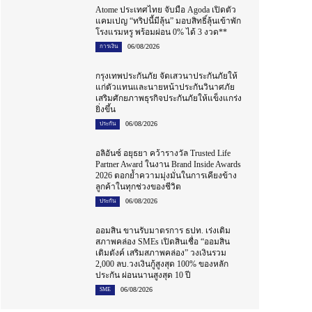
Atome ประเทศไทย จับมือ Agoda เปิดตัว
แคมเปญ “ทริปนี้มีลุ้น” มอบสิทธิ์ลุ้นเข้าพัก
โรงแรมหรู พร้อมผ่อน 0% ได้ 3 งวด**
06/08/2026
การเงิน
กรุงเทพประกันภัย จัดเสวนาประกันภัยให้
แก่ตัวแทนและนายหน้าประกันวินาศภัย
เสริมศักยภาพธุรกิจประกันภัยให้แข็งแกร่ง
ยิ่งขึ้น
06/08/2026
ประกัน
อลิอันซ์ อยุธยา คว้ารางวัล Trusted Life
Partner Award ในงาน Brand Inside Awards
2026 ตอกย้ำความมุ่งมั่นในการเคียงข้าง
ลูกค้าในทุกช่วงของชีวิต
06/08/2026
ประกัน
ออมสิน ขานรับมาตรการ ธปท. เร่งเติม
สภาพคล่อง SMEs เปิดสินเชื่อ “ออมสิน
เติมตังค์ เสริมสภาพคล่อง” วงเงินรวม
2,000 ลบ.วงเงินกู้สูงสุด 100% ของหลัก
ประกัน ผ่อนนานสูงสุด 10 ปี
06/08/2026
SME