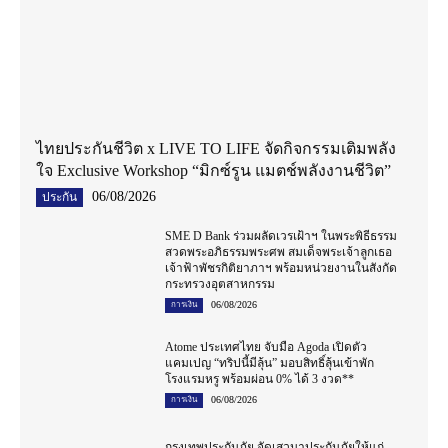
ไทยประกันชีวิต x LIVE TO LIFE จัดกิจกรรมเติมพลัง
ใจ Exclusive Workshop “มิกซ์รูน แมตช์พลังงานชีวิต”
06/08/2026
ประกัน
SME D Bank ร่วมผลัดเวรเฝ้าฯ ในพระพิธีธรรม
สวดพระอภิธรรมพระศพ สมเด็จพระเจ้าลูกเธอ
เจ้าฟ้าพัชรกิติยาภาฯ พร้อมหน่วยงานในสังกัด
กระทรวงอุตสาหกรรม
06/08/2026
การเงิน
Atome ประเทศไทย จับมือ Agoda เปิดตัว
แคมเปญ “ทริปนี้มีลุ้น” มอบสิทธิ์ลุ้นเข้าพัก
โรงแรมหรู พร้อมผ่อน 0% ได้ 3 งวด**
06/08/2026
การเงิน
กรุงเทพประกันภัย จัดเสวนาประกันภัยให้แก่