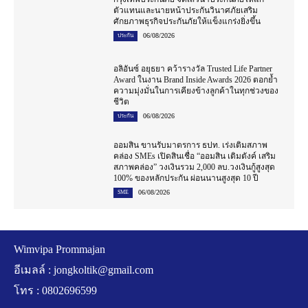
ตัวแทนและนายหน้าประกันวินาศภัยเสริม
ศักยภาพธุรกิจประกันภัยให้แข็งแกร่งยิ่งขึ้น
06/08/2026
ประกัน
อลิอันซ์ อยุธยา คว้ารางวัล Trusted Life Partner
Award ในงาน Brand Inside Awards 2026 ตอกย้ำ
ความมุ่งมั่นในการเคียงข้างลูกค้าในทุกช่วงของ
ชีวิต
06/08/2026
ประกัน
ออมสิน ขานรับมาตรการ ธปท. เร่งเติมสภาพ
คล่อง SMEs เปิดสินเชื่อ “ออมสิน เติมตังค์ เสริม
สภาพคล่อง” วงเงินรวม 2,000 ลบ.วงเงินกู้สูงสุด
100% ของหลักประกัน ผ่อนนานสูงสุด 10 ปี
06/08/2026
SME
Wimvipa Prommajan
อีเมลล์ :
jongkoltik@gmail.com
โทร : 0802696599