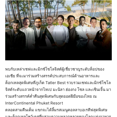
พบกับเหล่าเชฟและมิกซ์โซโลจิสต์ผู้เชี่ยวชาญระดับท็อปของ
เอเชีย ที่จะมาร่วมสร้างสรรค์ประสบการณ์ด้านอาหารและ
ค็อกเทลสุดพิเศษที่ภูเก็ต Tatler Best รวบรวมเชฟและมิกซ์โซโล
จิสต์ระดับแถวหน้าจากไทเป มะนิลา ฮ่องกง โซล และเซินเจิ้น มา
ร่วมสร้างสรรค์ค่ำคืนสุดพิเศษกับสุดยอดฝีมือของไทย ณ
InterContinental Phuket Resort
ตลอดสามคืนเต็ม แขกจะได้ลิ้มรสเมนูคอลลาบอเรทีฟสุดพิเศษ
และค็อกเทลโชว์เคสที่ผสานความหลากหลายของโลกแห่งอาหาร