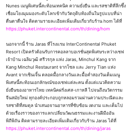
Nunes เมนูพิเศษนี้สะท้อนเทคนิค ความยั่งยืน และรสชาติที่ลึกซึ้ง
เชื่อมโยงมุมมองระดับโลกเข้ากับวัตถุดิบท้องถิ่นในรูปแบบที่น่า
ตื่นตาตื่นใจ ติดตามรายละเอียดเพิ่มเติมเกี่ยวกับร้าน hom ได้ที่
https://phuket.intercontinental.com/th/dining/hom
นอกจากนี้ ร้าน Jaras ที่โรงแรม InterContinental Phuket
Resort เปิดครัวต้อนรับการคอลลาบอเรชั่นสุดพิเศษระหว่างเชฟ
เจ้าบ้าน เฉลิมวุฒิ ศรีวรกุล แห่ง Jaras, Minchul Kang จาก
Kang Minchul Restaurant จากโซล และ Jerry Tian แห่ง
Avant จากเซินเจิ้น ตลอดมื้อกลางวันและมื้อค่ำสองวันเต็มเมนู
พิเศษนี้สะท้อนเอกลักษณ์ของเชฟแต่ละคน ตั้งแต่แนวคิดความ
ยั่งยืนของอาหารไทย เทคนิคฝรั่งเศส-เกาหลี ไปจนถึงนวัตกรรม
จีนสมัยใหม่ ทุกองค์ประกอบถูกหลอมรวมผ่านความประณีตและ
รสชาติที่สมดุล นำเสนอจานอาหารที่ซับซ้อน งดงาม และเต็มไป
ด้วยเรื่องราวของการแลกเปลี่ยนวัฒนธรรมและงานฝีมืออัน
พิถีพิถัน ติดตามรายละเอียดเพิ่มเติมเกี่ยวกับร้าน Jaras ได้ที่
https://phuket.intercontinental.com/th/dining/jaras