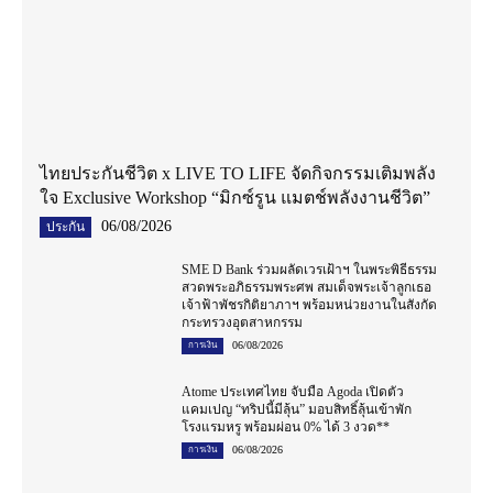
ไทยประกันชีวิต x LIVE TO LIFE จัดกิจกรรมเติมพลัง
ใจ Exclusive Workshop “มิกซ์รูน แมตช์พลังงานชีวิต”
06/08/2026
ประกัน
SME D Bank ร่วมผลัดเวรเฝ้าฯ ในพระพิธีธรรม
สวดพระอภิธรรมพระศพ สมเด็จพระเจ้าลูกเธอ
เจ้าฟ้าพัชรกิติยาภาฯ พร้อมหน่วยงานในสังกัด
กระทรวงอุตสาหกรรม
06/08/2026
การเงิน
Atome ประเทศไทย จับมือ Agoda เปิดตัว
แคมเปญ “ทริปนี้มีลุ้น” มอบสิทธิ์ลุ้นเข้าพัก
โรงแรมหรู พร้อมผ่อน 0% ได้ 3 งวด**
06/08/2026
การเงิน