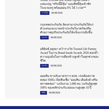
Atome ประเทศไทย จับมือ Agoda เปิดตัว
แคมเปญ “ทริปนี้มีลุ้น” มอบสิทธิ์ลุ้นเข้าพัก
โรงแรมหรู พร้อมผ่อน 0% ได้ 3 งวด**
06/08/2026
การเงิน
กรุงเทพประกันภัย จัดเสวนาประกันภัยให้แก่
ตัวแทนและนายหน้าประกันวินาศภัยเสริม
ศักยภาพธุรกิจประกันภัยให้แข็งแกร่งยิ่งขึ้น
06/08/2026
ประกัน
อลิอันซ์ อยุธยา คว้ารางวัล Trusted Life Partner
Award ในงาน Brand Inside Awards 2026 ตอกย้ำ
ความมุ่งมั่นในการเคียงข้างลูกค้าในทุกช่วงของ
ชีวิต
06/08/2026
ประกัน
ออมสิน ขานรับมาตรการ ธปท. เร่งเติมสภาพ
คล่อง SMEs เปิดสินเชื่อ “ออมสิน เติมตังค์ เสริม
สภาพคล่อง” วงเงินรวม 2,000 ลบ.วงเงินกู้สูงสุด
100% ของหลักประกัน ผ่อนนานสูงสุด 10 ปี
06/08/2026
SME