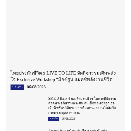
ไทยประกันชีวิต x LIVE TO LIFE จัดกิจกรรมเติมพลัง
ใจ Exclusive Workshop “มิกซ์รูน แมตช์พลังงานชีวิต”
06/08/2026
ประกัน
SME D Bank ร่วมผลัดเวรเฝ้าฯ ในพระพิธีธรรม
สวดพระอภิธรรมพระศพ สมเด็จพระเจ้าลูกเธอ
เจ้าฟ้าพัชรกิติยาภาฯ พร้อมหน่วยงานในสังกัด
กระทรวงอุตสาหกรรม
06/08/2026
การเงิน