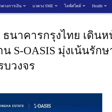
วดวงการเงิน
แวดวง SME
ไลฟ์สไตล์
Health
ับ ธนาคารกรุงไทย เดินหน
น S-OASIS มุ่งเน้นรักษ
่ครบวงจร