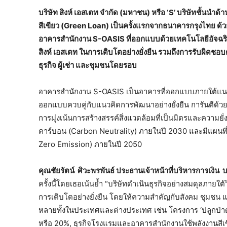
บริษัท สิงห์ เอสเตท จำกัด (มหาชน) หรือ ‘
S’ บริษัทชั้นนำด้
สีเขียว (Green Loan) เป็นครั้งแรกจากธนาคารกรุงไทย ด้ว
อาคารสำนักงาน S-OASIS
ที่ออกแบบด้วยเทคโนโลยีอัจฉริยะ
สิงห์ เอสเตท ในการเติบโตอย่างยั่งยืน รวมถึงการรับผิดชอ
ธุรกิจ ผู้เช่า และชุมชนโดยรอบ
อาคารสำนักงาน S-OASIS เป็นอาคารที่ออกแบบภายใต้แน
ออกแบบควบคู่กับแนวคิดการพัฒนาอย่างยั่งยืน การันตีด้วยม
การมุ่งเน้นการสร้างสรรค์สิ่งแวดล้อมที่เป็นมิตรและความยั่
คาร์บอน (Carbon Neutrality) ภายในปี 2030 และมีแผนที่
Zero Emission) ภายในปี 2050
คุณชัยรัตน์ ศิวะพรพันธ์ ประธานเจ้าหน้าที่บริหารการเงิน 
ครั้งนี้โดยเธอเน้นย้ำ “บริษัทดำเนินธุรกิจอย่างสมดุลภายใต้
การเติบโตอย่างยั่งยืน โดยให้ความสำคัญกับสังคม ชุมชน แล
หลายทั้งในประเทศและต่างประเทศ เช่น โครงการ ‘ปลูกป่าด้วย
หรือ 20%, ธุรกิจโรงแรมและอาคารสำนักงานใช้พลังงานสีเข