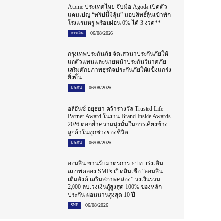
Atome ประเทศไทย จับมือ Agoda เปิดตัว
แคมเปญ “ทริปนี้มีลุ้น” มอบสิทธิ์ลุ้นเข้าพัก
โรงแรมหรู พร้อมผ่อน 0% ได้ 3 งวด**
06/08/2026
การเงิน
กรุงเทพประกันภัย จัดเสวนาประกันภัยให้
แก่ตัวแทนและนายหน้าประกันวินาศภัย
เสริมศักยภาพธุรกิจประกันภัยให้แข็งแกร่ง
ยิ่งขึ้น
06/08/2026
ประกัน
อลิอันซ์ อยุธยา คว้ารางวัล Trusted Life
Partner Award ในงาน Brand Inside Awards
2026 ตอกย้ำความมุ่งมั่นในการเคียงข้าง
ลูกค้าในทุกช่วงของชีวิต
06/08/2026
ประกัน
ออมสิน ขานรับมาตรการ ธปท. เร่งเติม
สภาพคล่อง SMEs เปิดสินเชื่อ “ออมสิน
เติมตังค์ เสริมสภาพคล่อง” วงเงินรวม
2,000 ลบ.วงเงินกู้สูงสุด 100% ของหลัก
ประกัน ผ่อนนานสูงสุด 10 ปี
06/08/2026
SME