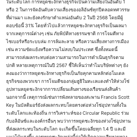
ในระดับโลก การหยุดชะงักทางธุรกิจเป็นความเสี่ยงในอันดับ 1
หรือ 2 ในการจัดอันดับความเสี่ยงของอลิอันซ์ทุกปีตลอดทศวรรษ
ที่ผ่านมา และยังคงรักษาตำแหน่งอันดับ 2 ในปี 2568 โดยมีผู้
ตอบข้อนี้ 31% โดยทั่วไปแล้วการหยุดชะงักทางธุรกิจเป็นผลมา
จากเหตุการณ์ต่างๆ เช่น ภัยพิบัติทางธรรมชาติ การโจมตีทาง
ไซเบอร์หรือระบบล่ม การล้มละลาย หรือความเสี่ยงทางการเมือง
เช่น ความขัดแย้งหรือความไม่สงบในประเทศ ซึ่งทั้งหมดนี้
สามารถส่งผลกระทบต่อความสามารถในการดำเนินธุรกิจตาม
ปกติ หลายเหตุการณ์ในปี 2567 ชี้ให้เห็นว่าทำไมบริษัทต่างๆ ยัง
คงมองว่าการหยุดชะงักทางธุรกิจเป็นภัยคุกคามหลักต่อโมเดล
ธุรกิจของพวกเขา การโจมตีของกลุ่มฮูธิในทะเลแดงทำให้ห่วงโซ่
อุปทานหยุดชะงักจากการเปลี่ยนเส้นทางของเรือขนส่งสินค้า
นอกจากนี้ เหตุการณ์เช่นการพังทลายของสะพาน Francis Scott
Key ในบัลติมอร์ยังส่งผลกระทบโดยตรงต่อห่วงโซ่อุปทานทั้งใน
ระดับโลกและท้องถิ่น การวิเคราะห์ของ Circular Republic ร่วม
กับอลิอันซ์และองค์กรอื่นๆ พบว่าการหยุดชะงักของห่วงโซ่อุปทาน
ที่ส่งผลกระทบในระดับโลก จะเกิดขึ้นโดยเฉลี่ยทุก 1.4 ปี และมี
แนวโน้มสูงขึ้น การหยุดชะงักเหล่านี้ก่อให้เกิดความเสียหายทาง