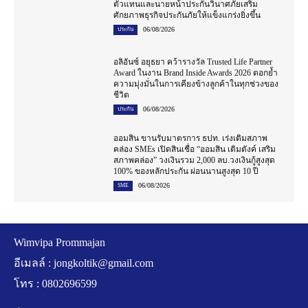
ตัวแทนและนายหน้าประกันวินาศภัยเสริม
ศักยภาพธุรกิจประกันภัยให้แข็งแกร่งยิ่งขึ้น
06/08/2026
ประกัน
อลิอันซ์ อยุธยา คว้ารางวัล Trusted Life Partner
Award ในงาน Brand Inside Awards 2026 ตอกย้ำ
ความมุ่งมั่นในการเคียงข้างลูกค้าในทุกช่วงของ
ชีวิต
06/08/2026
ประกัน
ออมสิน ขานรับมาตรการ ธปท. เร่งเติมสภาพ
คล่อง SMEs เปิดสินเชื่อ “ออมสิน เติมตังค์ เสริม
สภาพคล่อง” วงเงินรวม 2,000 ลบ.วงเงินกู้สูงสุด
100% ของหลักประกัน ผ่อนนานสูงสุด 10 ปี
06/08/2026
SME
Wimvipa Prommajan
อีเมลล์ :
jongkoltik@gmail.com
โทร : 0802696599