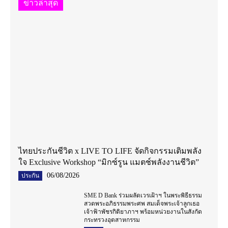
ข่าวล่าสุด
ไทยประกันชีวิต x LIVE TO LIFE จัดกิจกรรมเติมพลัง
ใจ Exclusive Workshop “มิกซ์รูน แมตช์พลังงานชีวิต”
06/08/2026
ประกัน
SME D Bank ร่วมผลัดเวรเฝ้าฯ ในพระพิธีธรรม
สวดพระอภิธรรมพระศพ สมเด็จพระเจ้าลูกเธอ
เจ้าฟ้าพัชรกิติยาภาฯ พร้อมหน่วยงานในสังกัด
กระทรวงอุตสาหกรรม